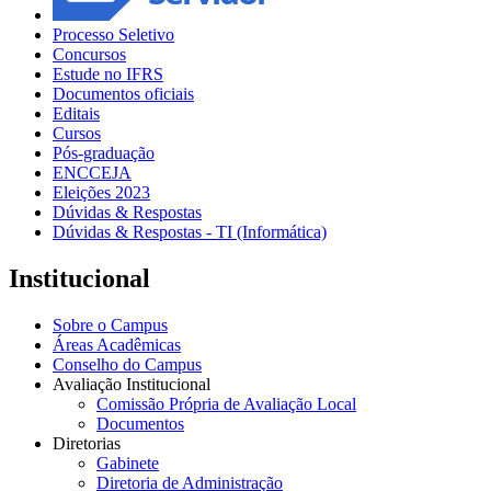
Processo Seletivo
Concursos
Estude no IFRS
Documentos oficiais
Editais
Cursos
Pós-graduação
ENCCEJA
Eleições 2023
Dúvidas & Respostas
Dúvidas & Respostas - TI (Informática)
Institucional
Sobre o Campus
Áreas Acadêmicas
Conselho do Campus
Avaliação Institucional
Comissão Própria de Avaliação Local
Documentos
Diretorias
Gabinete
Diretoria de Administração