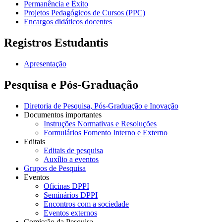
Permanência e Êxito
Projetos Pedagógicos de Cursos (PPC)
Encargos didáticos docentes
Registros Estudantis
Apresentação
Pesquisa e Pós-Graduação
Diretoria de Pesquisa, Pós-Graduação e Inovação
Documentos importantes
Instruções Normativas e Resoluções
Formulários Fomento Interno e Externo
Editais
Editais de pesquisa
Auxílio a eventos
Grupos de Pesquisa
Eventos
Oficinas DPPI
Seminários DPPI
Encontros com a sociedade
Eventos externos
Comissão da Pesquisa