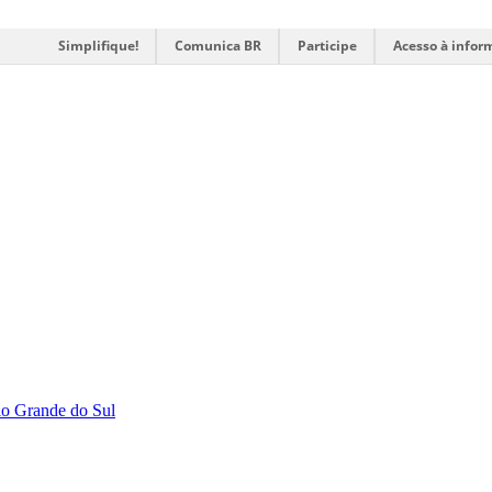
Simplifique!
Comunica BR
Participe
Acesso à infor
Rio Grande do Sul