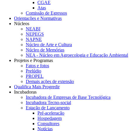
CGAE
Atas
Comissão de Egressos
Orientações e Normativas
Núcleos
NEABI
NEPEGS
NAPNE
Núcleo de Arte e Cultura
Núcleo de Memórias
NEA - Núcleo em Agroecologia e Educação Ambiental
Projetos e Programas
Fatos e fotos
Prelúdio
PROPEL
Demais ações de extensão
Qualifica Mais Progredir
Incubadoras
Incubadora de Empresas de Base Tecnológica
Incubadora Tecno-social
Estação de Lançamento
Pré-aceleração
Hospedagem
Consultores
Notícias