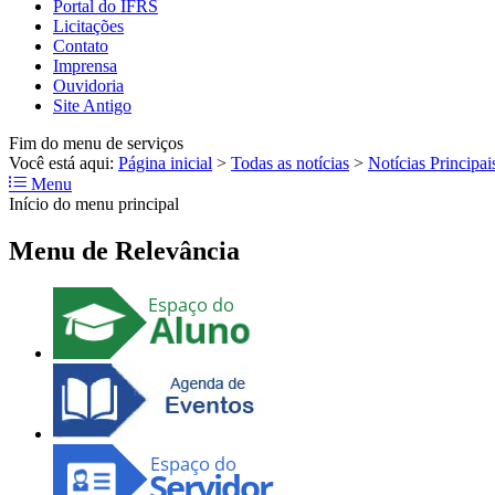
Portal do IFRS
Licitações
Contato
Imprensa
Ouvidoria
Site Antigo
Fim do menu de serviços
Você está aqui:
Página inicial
>
Todas as notícias
>
Notícias Principai
Menu
Início do menu principal
Menu de Relevância