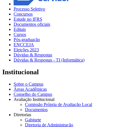
Processo Seletivo
Concursos
Estude no IFRS
Documentos oficiais
Editais
Cursos
Pós-graduação
ENCCEJA
Eleições 2023
Dúvidas & Respostas
Dúvidas & Respostas - TI (Informática)
Institucional
Sobre o Campus
Áreas Acadêmicas
Conselho do Campus
Avaliação Institucional
Comissão Própria de Avaliação Local
Documentos
Diretorias
Gabinete
Diretoria de Administração