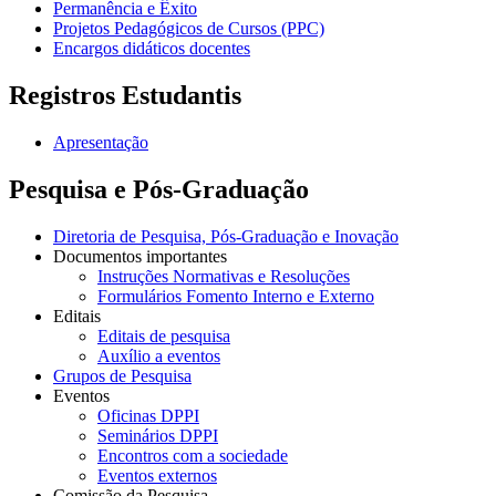
Permanência e Êxito
Projetos Pedagógicos de Cursos (PPC)
Encargos didáticos docentes
Registros Estudantis
Apresentação
Pesquisa e Pós-Graduação
Diretoria de Pesquisa, Pós-Graduação e Inovação
Documentos importantes
Instruções Normativas e Resoluções
Formulários Fomento Interno e Externo
Editais
Editais de pesquisa
Auxílio a eventos
Grupos de Pesquisa
Eventos
Oficinas DPPI
Seminários DPPI
Encontros com a sociedade
Eventos externos
Comissão da Pesquisa