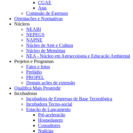
CGAE
Atas
Comissão de Egressos
Orientações e Normativas
Núcleos
NEABI
NEPEGS
NAPNE
Núcleo de Arte e Cultura
Núcleo de Memórias
NEA - Núcleo em Agroecologia e Educação Ambiental
Projetos e Programas
Fatos e fotos
Prelúdio
PROPEL
Demais ações de extensão
Qualifica Mais Progredir
Incubadoras
Incubadora de Empresas de Base Tecnológica
Incubadora Tecno-social
Estação de Lançamento
Pré-aceleração
Hospedagem
Consultores
Notícias