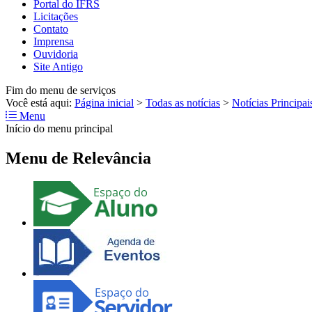
Portal do IFRS
Licitações
Contato
Imprensa
Ouvidoria
Site Antigo
Fim do menu de serviços
Você está aqui:
Página inicial
>
Todas as notícias
>
Notícias Principai
Menu
Início do menu principal
Menu de Relevância