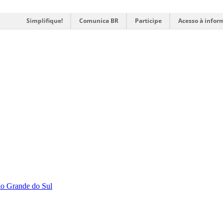
Simplifique!
Comunica BR
Participe
Acesso à infor
Rio Grande do Sul