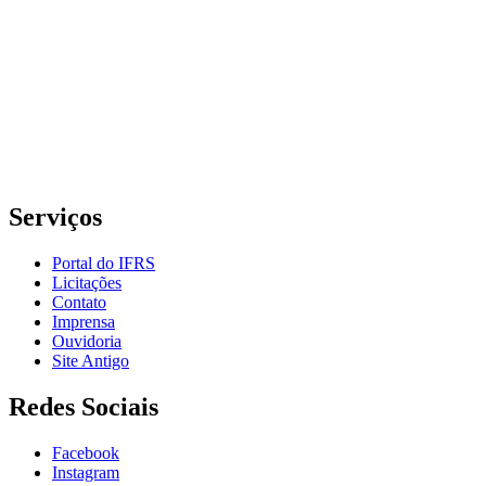
Instituto Federal de Educação, Ciência e Tecnologia do Rio
Grande do Sul – Campus Porto Alegre
Rua Cel. Vicente, 281 | Bairro Centro Histórico| CEP: 90.030-041 |
Porto Alegre/RS
E-mail: comunicacao@poa.ifrs.edu.br
Telefone: (51) 3930-6002
Serviços
Portal do IFRS
Licitações
Contato
Imprensa
Ouvidoria
Site Antigo
Redes Sociais
Facebook
Instagram