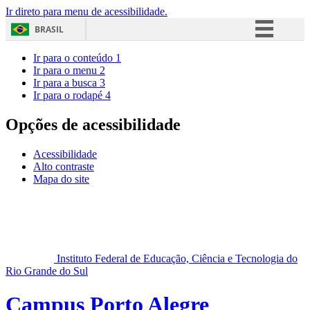
Ir direto para menu de acessibilidade.
BRASIL
Simplifique!
Ir para o conteúdo
1
Ir para o menu
2
Comunica BR
Ir para a busca
3
Ir para o rodapé
4
Participe
Acesso à informação
Opções de acessibilidade
Legislação
Acessibilidade
Canais
Alto contraste
Mapa do site
Instituto Federal de Educação, Ciência e Tecnologia do
Rio Grande do Sul
Campus Porto Alegre