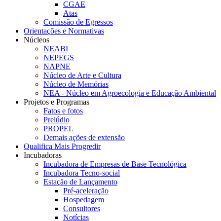
CGAE
Atas
Comissão de Egressos
Orientações e Normativas
Núcleos
NEABI
NEPEGS
NAPNE
Núcleo de Arte e Cultura
Núcleo de Memórias
NEA - Núcleo em Agroecologia e Educação Ambiental
Projetos e Programas
Fatos e fotos
Prelúdio
PROPEL
Demais ações de extensão
Qualifica Mais Progredir
Incubadoras
Incubadora de Empresas de Base Tecnológica
Incubadora Tecno-social
Estação de Lançamento
Pré-aceleração
Hospedagem
Consultores
Notícias