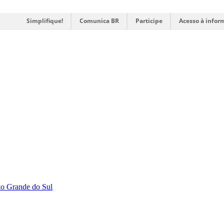
Simplifique!
Comunica BR
Participe
Acesso à infor
Rio Grande do Sul