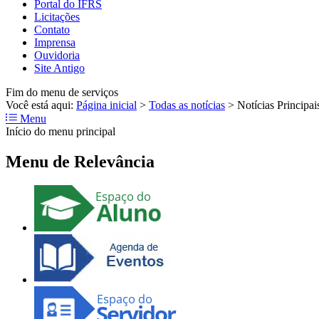
Portal do IFRS
Licitações
Contato
Imprensa
Ouvidoria
Site Antigo
Fim do menu de serviços
Você está aqui:
Página inicial
>
Todas as notícias
>
Notícias Principai
Menu
Início do menu principal
Menu de Relevância