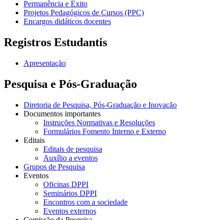
Permanência e Êxito
Projetos Pedagógicos de Cursos (PPC)
Encargos didáticos docentes
Registros Estudantis
Apresentação
Pesquisa e Pós-Graduação
Diretoria de Pesquisa, Pós-Graduação e Inovação
Documentos importantes
Instruções Normativas e Resoluções
Formulários Fomento Interno e Externo
Editais
Editais de pesquisa
Auxílio a eventos
Grupos de Pesquisa
Eventos
Oficinas DPPI
Seminários DPPI
Encontros com a sociedade
Eventos externos
Comissão da Pesquisa