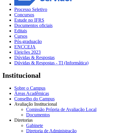
Processo Seletivo
Concursos
Estude no IFRS
Documentos oficiais
Editais
Cursos
Pós-graduação
ENCCEJA
Eleições 2023
Dúvidas & Respostas
Dúvidas & Respostas - TI (Informática)
Institucional
Sobre o Campus
Áreas Acadêmicas
Conselho do Campus
Avaliação Institucional
Comissão Própria de Avaliação Local
Documentos
Diretorias
Gabinete
Diretoria de Administração