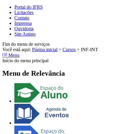
Portal do IFRS
Licitações
Contato
Imprensa
Ouvidoria
Site Antigo
Fim do menu de serviços
Você está aqui:
Página inicial
>
Cursos
>
INF-INT
Menu
Início do menu principal
Menu de Relevância