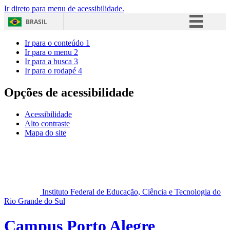
Ir direto para menu de acessibilidade.
BRASIL
Simplifique!
Ir para o conteúdo
1
Ir para o menu
2
Comunica BR
Ir para a busca
3
Ir para o rodapé
4
Participe
Acesso à informação
Opções de acessibilidade
Legislação
Acessibilidade
Canais
Alto contraste
Mapa do site
Instituto Federal de Educação, Ciência e Tecnologia do
Rio Grande do Sul
Campus Porto Alegre