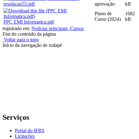
resolucao55.pdf
aprovação
kB
Plano de
1682
Curso (2024)
kB
PPC EMI Informatica.pdf
registrado em:
Notícias principais
,
Cursos
Fim do conteúdo da página
Voltar para o topo
Início da navegação de rodapé
Instituto Federal de Educação, Ciência e Tecnologia do Rio
Grande do Sul – Campus Porto Alegre
Rua Cel. Vicente, 281 | Bairro Centro Histórico| CEP: 90.030-041 |
Porto Alegre/RS
E-mail: comunicacao@poa.ifrs.edu.br
Telefone: (51) 3930-6002
Serviços
Portal do IFRS
Licitações