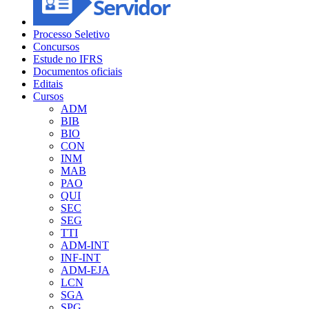
Processo Seletivo
Concursos
Estude no IFRS
Documentos oficiais
Editais
Cursos
ADM
BIB
BIO
CON
INM
MAB
PAO
QUI
SEC
SEG
TTI
ADM-INT
INF-INT
ADM-EJA
LCN
SGA
SPG