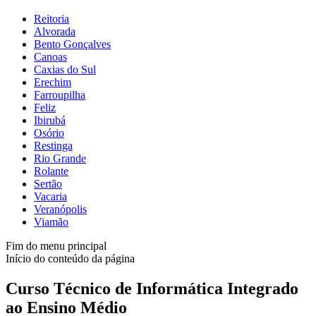
Reitoria
Alvorada
Bento Gonçalves
Canoas
Caxias do Sul
Erechim
Farroupilha
Feliz
Ibirubá
Osório
Restinga
Rio Grande
Rolante
Sertão
Vacaria
Veranópolis
Viamão
Fim do menu principal
Início do conteúdo da página
Curso Técnico de Informática Integrado
ao Ensino Médio