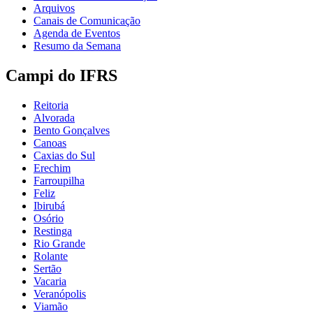
Arquivos
Canais de Comunicação
Agenda de Eventos
Resumo da Semana
Campi do IFRS
Reitoria
Alvorada
Bento Gonçalves
Canoas
Caxias do Sul
Erechim
Farroupilha
Feliz
Ibirubá
Osório
Restinga
Rio Grande
Rolante
Sertão
Vacaria
Veranópolis
Viamão