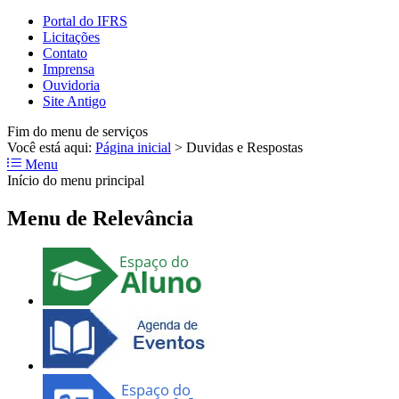
Portal do IFRS
Licitações
Contato
Imprensa
Ouvidoria
Site Antigo
Fim do menu de serviços
Você está aqui:
Página inicial
>
Duvidas e Respostas
Menu
Início do menu principal
Menu de Relevância