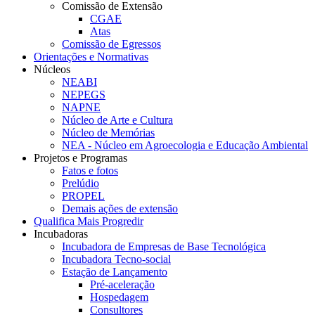
Comissão de Extensão
CGAE
Atas
Comissão de Egressos
Orientações e Normativas
Núcleos
NEABI
NEPEGS
NAPNE
Núcleo de Arte e Cultura
Núcleo de Memórias
NEA - Núcleo em Agroecologia e Educação Ambiental
Projetos e Programas
Fatos e fotos
Prelúdio
PROPEL
Demais ações de extensão
Qualifica Mais Progredir
Incubadoras
Incubadora de Empresas de Base Tecnológica
Incubadora Tecno-social
Estação de Lançamento
Pré-aceleração
Hospedagem
Consultores