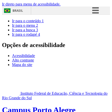
Ir direto para menu de acessibilidade.
BRASIL
Simplifique!
Ir para o conteúdo
1
Ir para o menu
2
Comunica BR
Ir para a busca
3
Ir para o rodapé
4
Participe
Acesso à informação
Opções de acessibilidade
Legislação
Acessibilidade
Canais
Alto contraste
Mapa do site
Instituto Federal de Educação, Ciência e Tecnologia do
Rio Grande do Sul
Campus Porto Alegre