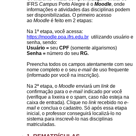
IFRS
Campus
Porto Alegre é o
Moodle
, onde
informações e atividades das disciplinas podem
ser disponibilizadas. O primeiro acesso
ao
Moodle
é feito em 2 etapas:
Na 1ª etapa, você acessa:
https://moodle.poa.ifrs.edu.br
utilizando usuário e
senha, sendo:
Usuário =
seu
CPF
(somente algarismos)
Senha =
número do seu
RG.
Preencha todos os campos atentamente com seu
nome completo e o seu
e-mail
de uso frequente
(informado por você na inscrição).
Na 2ª etapa, o
Moodle
enviará um
link
de
confirmação para o
e-mail
indicado por você
(verifique a lixeira e o
spam
, caso não esteja na
caixa de entrada). Clique no
link
recebido no
e-
mail
e conclua o cadastro. Só após essa etapa
inicial, o professor conseguirá localizá-lo no
sistema para inscrevê-lo nas disciplinas
matriculadas.