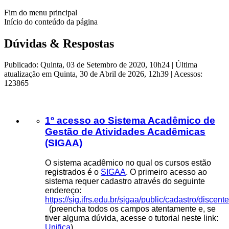
Fim do menu principal
Início do conteúdo da página
Dúvidas & Respostas
Publicado: Quinta, 03 de Setembro de 2020, 10h24
|
Última
atualização em Quinta, 30 de Abril de 2026, 12h39
|
Acessos:
123865
1º acesso ao Sistema Acadêmico de
Gestão de Atividades Acadêmicas
(SIGAA)
O sistema acadêmico no qual os cursos estão
registrados é o
SIGAA
. O primeiro acesso ao
sistema requer cadastro através do seguinte
endereço:
https://sig.ifrs.edu.br/sigaa/public/cadastro/discente
(preencha todos os campos atentamente e, se
tiver alguma dúvida, acesse o tutorial neste link:
Unifica
).