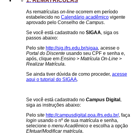
1. REMATRÍCULAS
As rematrículas
on-line
ocorrem em período
estabelecido no
Calendário acadêmico
vigente
aprovado pelo Conselho de
Campus
.
Se você está cadastrado no
SIGAA
, siga os
passos abaixo:
Pelo
site
http://sig.ifrs.edu.br/sigaa
, acesse o
Portal do Discente
usando seu CPF e senha e,
após, clique em
Ensino
>
Matrícula On-Line
>
Realizar Matrícula
.
Se ainda tiver dúvida de como proceder,
acesse
aqui o tutorial do SIGAA
.
Se você está cadastrado no
Campus
Digital
,
siga as instruções abaixo:
Pelo
site
http://campusdigital.poa.ifrs.edu.br/
, faça
login
usando o nº de sua matrícula e senha,
selecione o
menu Acadêmico
e escolha a opção
Efetuar
/
Modificar matrícula
.