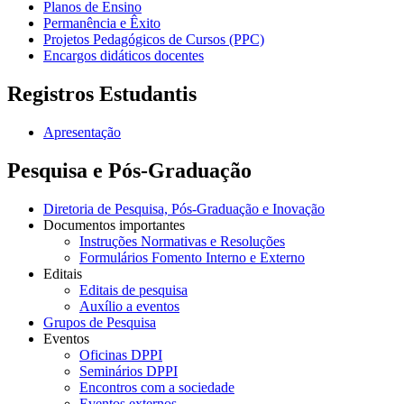
Planos de Ensino
Permanência e Êxito
Projetos Pedagógicos de Cursos (PPC)
Encargos didáticos docentes
Registros Estudantis
Apresentação
Pesquisa e Pós-Graduação
Diretoria de Pesquisa, Pós-Graduação e Inovação
Documentos importantes
Instruções Normativas e Resoluções
Formulários Fomento Interno e Externo
Editais
Editais de pesquisa
Auxílio a eventos
Grupos de Pesquisa
Eventos
Oficinas DPPI
Seminários DPPI
Encontros com a sociedade
Eventos externos