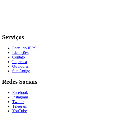
Rua Cel. Vicente, 281 | Bairro Centro Histórico| CEP: 90.030-041 |
Porto Alegre/RS
E-mail: comunicacao@poa.ifrs.edu.br
Telefone: (51) 3930-6002
Serviços
Portal do IFRS
Licitações
Contato
Imprensa
Ouvidoria
Site Antigo
Redes Sociais
Facebook
Instagram
Twitter
Telegram
YouTube