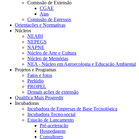
Comissão de Extensão
CGAE
Atas
Comissão de Egressos
Orientações e Normativas
Núcleos
NEABI
NEPEGS
NAPNE
Núcleo de Arte e Cultura
Núcleo de Memórias
NEA - Núcleo em Agroecologia e Educação Ambiental
Projetos e Programas
Fatos e fotos
Prelúdio
PROPEL
Demais ações de extensão
Qualifica Mais Progredir
Incubadoras
Incubadora de Empresas de Base Tecnológica
Incubadora Tecno-social
Estação de Lançamento
Pré-aceleração
Hospedagem
Consultores