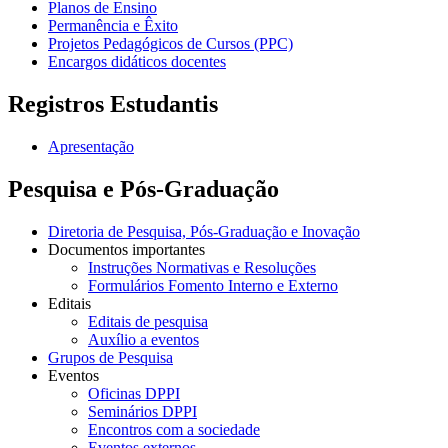
Planos de Ensino
Permanência e Êxito
Projetos Pedagógicos de Cursos (PPC)
Encargos didáticos docentes
Registros Estudantis
Apresentação
Pesquisa e Pós-Graduação
Diretoria de Pesquisa, Pós-Graduação e Inovação
Documentos importantes
Instruções Normativas e Resoluções
Formulários Fomento Interno e Externo
Editais
Editais de pesquisa
Auxílio a eventos
Grupos de Pesquisa
Eventos
Oficinas DPPI
Seminários DPPI
Encontros com a sociedade
Eventos externos