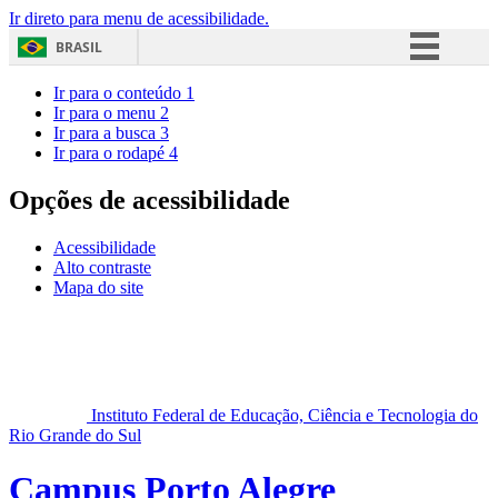
Ir direto para menu de acessibilidade.
BRASIL
Simplifique!
Ir para o conteúdo
1
Ir para o menu
2
Comunica BR
Ir para a busca
3
Ir para o rodapé
4
Participe
Acesso à informação
Opções de acessibilidade
Legislação
Acessibilidade
Canais
Alto contraste
Mapa do site
Instituto Federal de Educação, Ciência e Tecnologia do
Rio Grande do Sul
Campus Porto Alegre