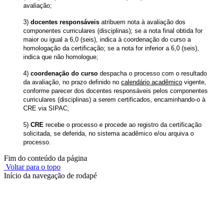
avaliação;
3)
docentes responsáveis
atribuem nota à avaliação dos
componentes curriculares (disciplinas); se a nota final obtida for
maior ou igual a 6,0 (seis), indica à coordenação do curso a
homologação da certificação; se a nota for inferior a 6,0 (seis),
indica que não homologue;
4)
coordenação do curso
despacha o processo com o resultado
da avaliação, no prazo definido no
calendário acadêmico
vigente,
conforme parecer dos docentes responsáveis pelos componentes
curriculares (disciplinas) a serem certificados, encaminhando-o à
CRE via SIPAC;
5)
CRE
recebe o processo e procede ao registro da certificação
solicitada, se deferida, no sistema acadêmico e/ou arquiva o
processo.
Fim do conteúdo da página
Voltar para o topo
Início da navegação de rodapé
Instituto Federal de Educação, Ciência e Tecnologia do Rio
Grande do Sul – Campus Porto Alegre