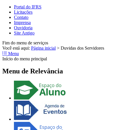
Portal do IFRS
Licitações
Contato
Imprensa
Ouvidoria
Site Antigo
Fim do menu de serviços
Você está aqui:
Página inicial
>
Duvidas dos Servidores
Menu
Início do menu principal
Menu de Relevância