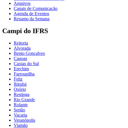
Arquivos
Canais de Comunicação
Agenda de Eventos
Resumo da Semana
Campi do IFRS
Reitoria
Alvorada
Bento Gonçalves
Canoas
Caxias do Sul
Erechim
Farroupilha
Feliz
Ibirubá
Osório
Restinga
Rio Grande
Rolante
Sertão
Vacaria
Veranópolis
Viamão