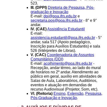
523.
III. (DPPI)
Diretoria de Pesquisa, Pós-
graduação e Inovação
E-mail:
dpi@poa.ifrs.edu.br
e
secretaria.pos@poa.ifrs.edu.br
- 8° e 9°
andar.
IV. (CAE)
Assistência Estudantil
E-mail:
assistencia.estudantil@poa.ifrs.edu.br
- 5°
andar, sala 517 (Apoio pedagógico,
Inscrição para Auxílios Estudantis) e sala
526 (Intérpretes de Libras).
V. (CAC)
Coordenadoria de Assuntos
Comunitários (DDI)
E-mail:
acolhimento@poa.ifrs.edu.br
-
Recepção, andar térreo, ao lado do mural
de horários no 2º andar. Atendimento ao
público em geral, auxílio em atividades de
Salas de Aula, Laboratórios, Auditórios,
eventos e atuação em demandas de
recurso Audiovisual (Projetor, Som, etc).
VI. (Reitoria)
Ensino
,
Extensão
,
Pesquisa,
Pós-Graduação e Inovação
.