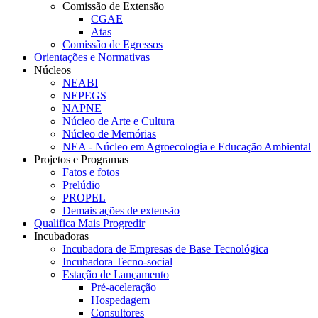
Comissão de Extensão
CGAE
Atas
Comissão de Egressos
Orientações e Normativas
Núcleos
NEABI
NEPEGS
NAPNE
Núcleo de Arte e Cultura
Núcleo de Memórias
NEA - Núcleo em Agroecologia e Educação Ambiental
Projetos e Programas
Fatos e fotos
Prelúdio
PROPEL
Demais ações de extensão
Qualifica Mais Progredir
Incubadoras
Incubadora de Empresas de Base Tecnológica
Incubadora Tecno-social
Estação de Lançamento
Pré-aceleração
Hospedagem
Consultores