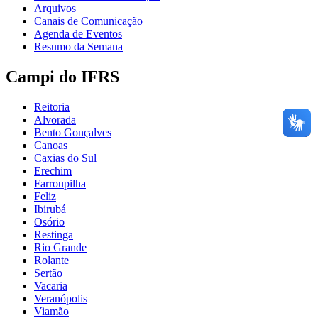
Arquivos
Canais de Comunicação
Agenda de Eventos
Resumo da Semana
Campi do IFRS
Reitoria
Alvorada
Bento Gonçalves
Canoas
Caxias do Sul
Erechim
Farroupilha
Feliz
Ibirubá
Osório
Restinga
Rio Grande
Rolante
Sertão
Vacaria
Veranópolis
Viamão