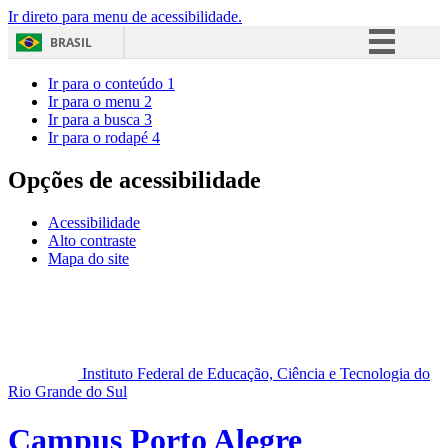
Ir direto para menu de acessibilidade.
BRASIL
Simplifique!
Ir para o conteúdo
1
Ir para o menu
2
Comunica BR
Ir para a busca
3
Ir para o rodapé
4
Participe
Acesso à informação
Opções de acessibilidade
Legislação
Acessibilidade
Canais
Alto contraste
Mapa do site
Instituto Federal de Educação, Ciência e Tecnologia do
Rio Grande do Sul
Campus Porto Alegre