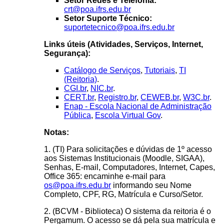
Setor Redes e Telefonia:
crt@poa.ifrs.edu.br
Setor Suporte Técnico:
suportetecnico@poa.ifrs.edu.br
Links úteis (Atividades, Serviços, Internet,
Segurança):
Catálogo de Serviços
,
Tutoriais
,
TI
(Reitoria)
.
CGI.br
,
NIC.br
.
CERT.br
,
Registro.br
,
CEWEB.br
,
W3C.br
.
Enap - Escola Nacional de Administração
Pública
,
Escola Virtual Gov
.
Notas:
1. (TI) Para solicitações e dúvidas de 1º acesso
aos Sistemas Institucionais (Moodle, SIGAA),
Senhas, E-mail, Computadores, Internet, Capes,
Office 365: encaminhe e-mail para
os@poa.ifrs.edu.br
informando seu Nome
Completo, CPF, RG, Matrícula e Curso/Setor.
2. (BCVM - Biblioteca) O sistema da reitoria é o
Pergamum. O acesso se dá pela sua matrícula e