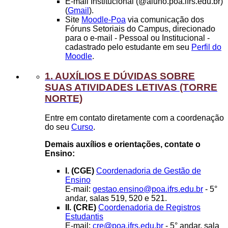
E-mail Institucional (@aluno.poa.ifrs.edu.br)
(
Gmail
).
Site
Moodle-Poa
via comunicação dos
Fóruns Setoriais do Campus, direcionado
para o e-mail - Pessoal ou Institucional -
cadastrado pelo estudante em seu
Perfil do
Moodle
.
1. AUXÍLIOS E DÚVIDAS SOBRE
SUAS ATIVIDADES LETIVAS (TORRE
NORTE)
Entre em contato diretamente com a coordenação
do seu
Curso
.
Demais auxílios e orientações, contate o
Ensino:
I. (CGE)
Coordenadoria de Gestão de
Ensino
E-mail:
gestao.ensino@poa.ifrs.edu.br
- 5°
andar, salas 519, 520 e 521.
II. (CRE)
Coordenadoria de Registros
Estudantis
E-mail:
cre@poa.ifrs.edu.br
- 5° andar, sala