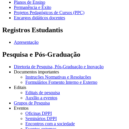
Planos de Ensino
Permanência e Êxito
Projetos Pedagógicos de Cursos (PPC)
Encargos didáticos docentes
Registros Estudantis
Apresentação
Pesquisa e Pós-Graduação
Diretoria de Pesquisa, Pós-Graduação e Inovação
Documentos importantes
Instruções Normativas e Resoluções
Formulários Fomento Interno e Externo
Editais
Editais de pesquisa
Auxílio a eventos
Grupos de Pesquisa
Eventos
Oficinas DPPI
Seminários DPPI
Encontros com a sociedade
Eventos externos