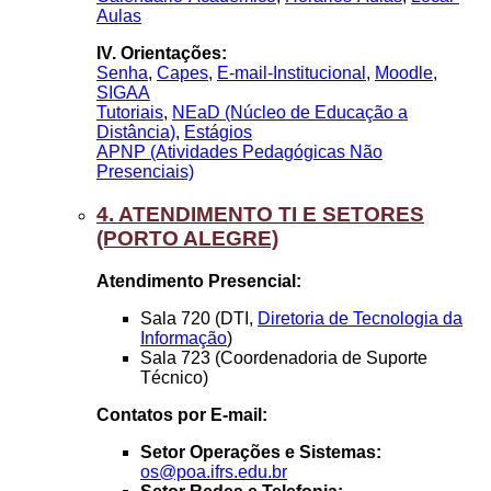
Aulas
IV. Orientações:
Senha
,
Capes
,
E-mail-Institucional
,
Moodle
,
SIGAA
Tutoriais
,
NEaD (Núcleo de Educação a
Distância)
,
Estágios
APNP (Atividades Pedagógicas Não
Presenciais)
4. ATENDIMENTO TI E SETORES
(PORTO ALEGRE)
Atendimento Presencial:
Sala 720 (DTI,
Diretoria de Tecnologia da
Informação
)
Sala 723 (Coordenadoria de Suporte
Técnico)
Contatos por E-mail:
Setor Operações e Sistemas:
os@poa.ifrs.edu.br