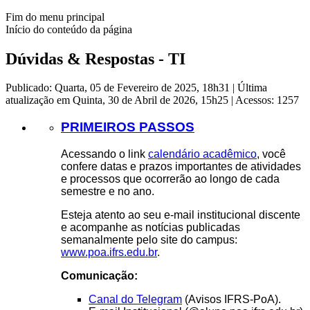
Fim do menu principal
Início do conteúdo da página
Dúvidas & Respostas - TI
Publicado: Quarta, 05 de Fevereiro de 2025, 18h31
|
Última
atualização em Quinta, 30 de Abril de 2026, 15h25
|
Acessos: 1257
PRIMEIROS PASSOS
Acessando o link
calendário acadêmico
, você
confere datas e prazos importantes de atividades
e processos que ocorrerão ao longo de cada
semestre e no ano.
Esteja atento ao seu e-mail institucional discente
e acompanhe as notícias publicadas
semanalmente pelo site do campus:
www.poa.ifrs.edu.br
.
Comunicação:
Canal do Telegram
(Avisos IFRS-PoA).