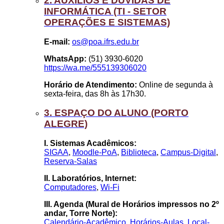
2. AUXÍLIOS E DÚVIDAS DE
INFORMÁTICA (TI - SETOR
OPERAÇÕES E SISTEMAS)
E-mail:
os@poa.ifrs.edu.br
WhatsApp:
(51) 3930-6020
https://wa.me/555139306020
Horário de Atendimento:
Online de segunda à
sexta-feira, das 8h às 17h30.
3. ESPAÇO DO ALUNO (PORTO
ALEGRE)
I. Sistemas Acadêmicos:
SIGAA
,
Moodle-PoA
,
Biblioteca
,
Campus-Digital
,
Reserva-Salas
II. Laboratórios, Internet:
Computadores
,
Wi-Fi
III. Agenda (Mural de Horários impressos no 2º
andar, Torre Norte):
Calendário-Acadêmico
,
Horários-Aulas
,
Local-