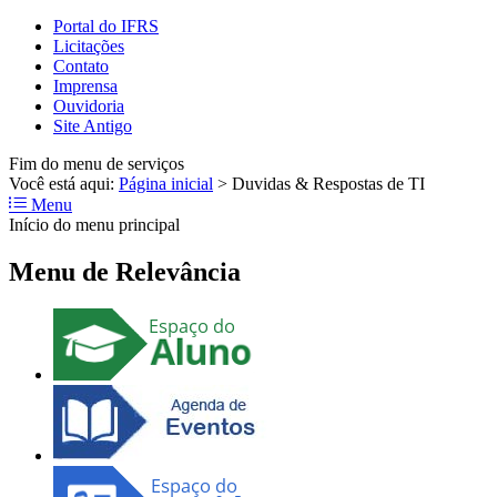
Portal do IFRS
Licitações
Contato
Imprensa
Ouvidoria
Site Antigo
Fim do menu de serviços
Você está aqui:
Página inicial
>
Duvidas & Respostas de TI
Menu
Início do menu principal
Menu de Relevância