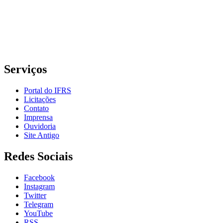
Porto Alegre/RS
E-mail: comunicacao@poa.ifrs.edu.br
Telefone: (51) 3930-6002
Serviços
Portal do IFRS
Licitações
Contato
Imprensa
Ouvidoria
Site Antigo
Redes Sociais
Facebook
Instagram
Twitter
Telegram
YouTube
RSS