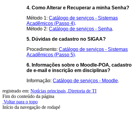
4. Como Alterar e Recuperar a minha Senha?
Método 1:
Catálogo de serviços - Sistemas
Acadêmicos (Passo 4)
.
Método 2:
Catálogo de serviços - Senha
.
5. Dúvidas de cadastro no SIGAA?
Procedimento:
Catálogo de serviços - Sistemas
Acadêmicos (Passo 5)
.
6. Informações sobre o Moodle-POA, cadastro
de e-mail e inscrição em disciplinas?
Informação:
Catálogo de serviços - Moodle
.
registrado em:
Notícias principais
,
Diretoria de TI
Fim do conteúdo da página
Voltar para o topo
Início da navegação de rodapé
Instituto Federal de Educação, Ciência e Tecnologia do Rio
Grande do Sul – Campus Porto Alegre
Rua Cel. Vicente, 281 | Bairro Centro Histórico| CEP: 90.030-041 |