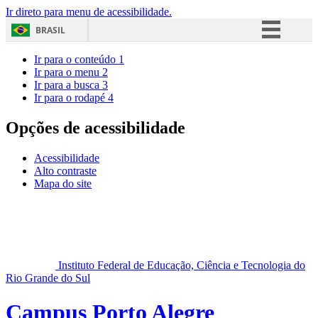
Ir direto para menu de acessibilidade.
BRASIL
Simplifique!
Ir para o conteúdo
1
Ir para o menu
2
Comunica BR
Ir para a busca
3
Ir para o rodapé
4
Participe
Acesso à informação
Opções de acessibilidade
Legislação
Acessibilidade
Canais
Alto contraste
Mapa do site
Instituto Federal de Educação, Ciência e Tecnologia do
Rio Grande do Sul
Campus Porto Alegre