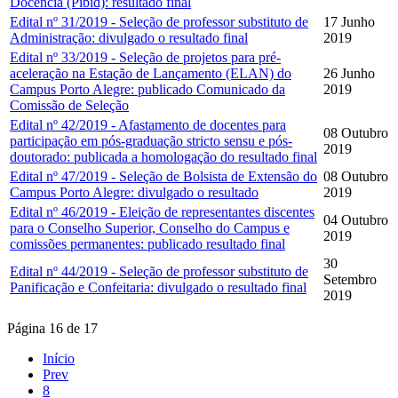
Docência (Pibid): resultado final
Edital nº 31/2019 - Seleção de professor substituto de
17 Junho
Administração: divulgado o resultado final
2019
Edital nº 33/2019 - Seleção de projetos para pré-
aceleração na Estação de Lançamento (ELAN) do
26 Junho
Campus Porto Alegre: publicado Comunicado da
2019
Comissão de Seleção
Edital nº 42/2019 - Afastamento de docentes para
08 Outubro
participação em pós-graduação stricto sensu e pós-
2019
doutorado: publicada a homologação do resultado final
Edital nº 47/2019 - Seleção de Bolsista de Extensão do
08 Outubro
Campus Porto Alegre: divulgado o resultado
2019
Edital nº 46/2019 - Eleição de representantes discentes
04 Outubro
para o Conselho Superior, Conselho do Campus e
2019
comissões permanentes: publicado resultado final
30
Edital nº 44/2019 - Seleção de professor substituto de
Setembro
Panificação e Confeitaria: divulgado o resultado final
2019
Página 16 de 17
Início
Prev
8