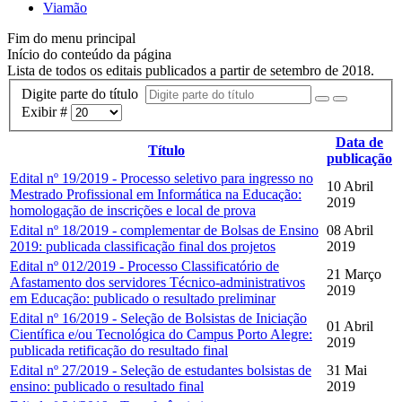
Viamão
Fim do menu principal
Início do conteúdo da página
Lista de todos os editais publicados a partir de setembro de 2018.
Digite parte do título
Exibir #
Data de
Título
publicação
Edital nº 19/2019 - Processo seletivo para ingresso no
10 Abril
Mestrado Profissional em Informática na Educação:
2019
homologação de inscrições e local de prova
Edital nº 18/2019 - complementar de Bolsas de Ensino
08 Abril
2019: publicada classificação final dos projetos
2019
Edital nº 012/2019 - Processo Classificatório de
21 Março
Afastamento dos servidores Técnico-administrativos
2019
em Educação: publicado o resultado preliminar
Edital nº 16/2019 - Seleção de Bolsistas de Iniciação
01 Abril
Científica e/ou Tecnológica do Campus Porto Alegre:
2019
publicada retificação do resultado final
Edital nº 27/2019 - Seleção de estudantes bolsistas de
31 Mai
ensino: publicado o resultado final
2019