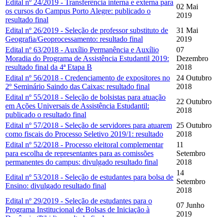
Edital nº 24/2019 - Transferência interna e externa para
02 Mai
os cursos do Campus Porto Alegre: publicado o
2019
resultado final
Edital nº 26/2019 - Seleção de professor substituto de
31 Mai
Geografia/Geoprocessamento: resultado final
2019
Edital nº 63/2018 - Auxílio Permanência e Auxílio
07
Moradia do Programa de Assistência Estudantil 2019:
Dezembro
resultado final da 4ª Etapa B
2018
Edital nº 56/2018 - Credenciamento de expositores no
24 Outubro
2º Seminário Saindo das Caixas: resultado final
2018
Edital nº 55/2018 - Seleção de bolsistas para atuação
22 Outubro
em Ações Universais de Assistência Estudantil:
2018
publicado o resultado final
Edital nº 57/2018 - Seleção de servidores para atuarem
25 Outubro
como fiscais do Processo Seletivo 2019/1: resultado
2018
Edital nº 52/2018 - Processo eleitoral complementar
11
para escolha de representantes para as comissões
Setembro
permanentes do campus: divulgado resultado final
2018
14
Edital nº 53/2018 - Seleção de estudantes para bolsa de
Setembro
Ensino: divulgado resultado final
2018
Edital nº 29/2019 - Seleção de estudantes para o
07 Junho
Programa Institucional de Bolsas de Iniciação à
2019