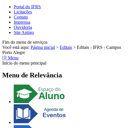
Portal do IFRS
Licitações
Contato
Imprensa
Ouvidoria
Site Antigo
Fim do menu de serviços
Você está aqui:
Página inicial
>
Editais
>
Editais - IFRS - Campus
Porto Alegre
Menu
Início do menu principal
Menu de Relevância