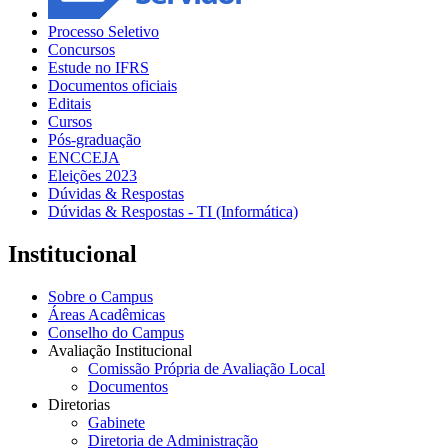
Processo Seletivo
Concursos
Estude no IFRS
Documentos oficiais
Editais
Cursos
Pós-graduação
ENCCEJA
Eleições 2023
Dúvidas & Respostas
Dúvidas & Respostas - TI (Informática)
Institucional
Sobre o Campus
Áreas Acadêmicas
Conselho do Campus
Avaliação Institucional
Comissão Própria de Avaliação Local
Documentos
Diretorias
Gabinete
Diretoria de Administração