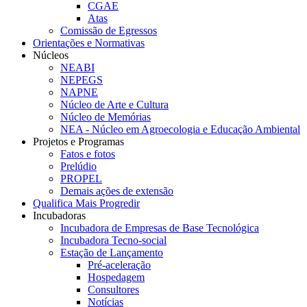
CGAE
Atas
Comissão de Egressos
Orientações e Normativas
Núcleos
NEABI
NEPEGS
NAPNE
Núcleo de Arte e Cultura
Núcleo de Memórias
NEA - Núcleo em Agroecologia e Educação Ambiental
Projetos e Programas
Fatos e fotos
Prelúdio
PROPEL
Demais ações de extensão
Qualifica Mais Progredir
Incubadoras
Incubadora de Empresas de Base Tecnológica
Incubadora Tecno-social
Estação de Lançamento
Pré-aceleração
Hospedagem
Consultores
Notícias