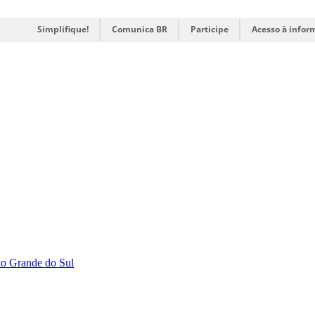
Simplifique!
Comunica BR
Participe
Acesso à infor
Rio Grande do Sul