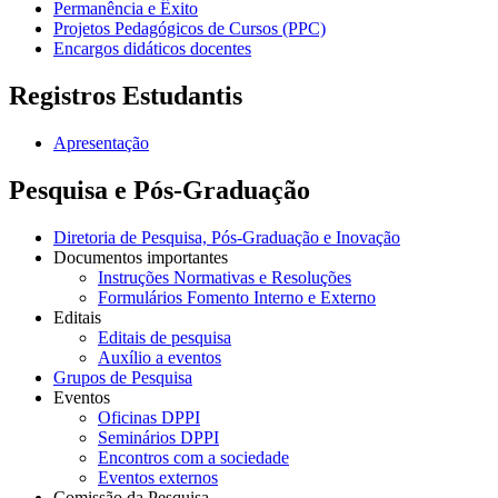
Permanência e Êxito
Projetos Pedagógicos de Cursos (PPC)
Encargos didáticos docentes
Registros Estudantis
Apresentação
Pesquisa e Pós-Graduação
Diretoria de Pesquisa, Pós-Graduação e Inovação
Documentos importantes
Instruções Normativas e Resoluções
Formulários Fomento Interno e Externo
Editais
Editais de pesquisa
Auxílio a eventos
Grupos de Pesquisa
Eventos
Oficinas DPPI
Seminários DPPI
Encontros com a sociedade
Eventos externos
Comissão da Pesquisa