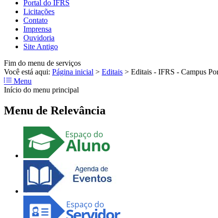
Portal do IFRS
Licitações
Contato
Imprensa
Ouvidoria
Site Antigo
Fim do menu de serviços
Você está aqui:
Página inicial
>
Editais
>
Editais - IFRS - Campus Po
Menu
Início do menu principal
Menu de Relevância