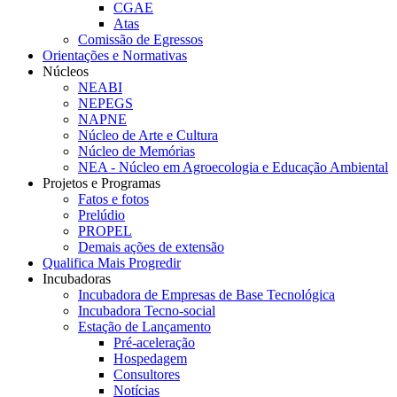
CGAE
Atas
Comissão de Egressos
Orientações e Normativas
Núcleos
NEABI
NEPEGS
NAPNE
Núcleo de Arte e Cultura
Núcleo de Memórias
NEA - Núcleo em Agroecologia e Educação Ambiental
Projetos e Programas
Fatos e fotos
Prelúdio
PROPEL
Demais ações de extensão
Qualifica Mais Progredir
Incubadoras
Incubadora de Empresas de Base Tecnológica
Incubadora Tecno-social
Estação de Lançamento
Pré-aceleração
Hospedagem
Consultores
Notícias