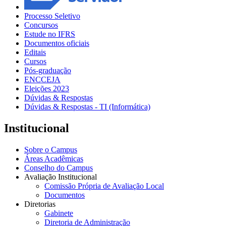
Processo Seletivo
Concursos
Estude no IFRS
Documentos oficiais
Editais
Cursos
Pós-graduação
ENCCEJA
Eleições 2023
Dúvidas & Respostas
Dúvidas & Respostas - TI (Informática)
Institucional
Sobre o Campus
Áreas Acadêmicas
Conselho do Campus
Avaliação Institucional
Comissão Própria de Avaliação Local
Documentos
Diretorias
Gabinete
Diretoria de Administração