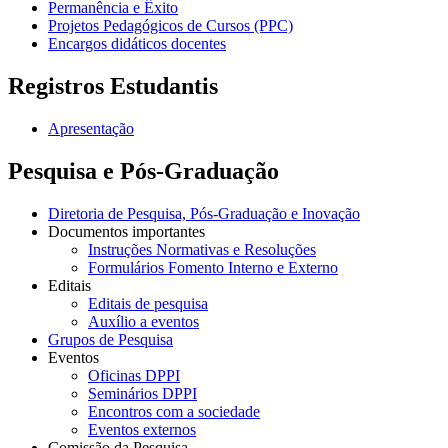
Permanência e Êxito
Projetos Pedagógicos de Cursos (PPC)
Encargos didáticos docentes
Registros Estudantis
Apresentação
Pesquisa e Pós-Graduação
Diretoria de Pesquisa, Pós-Graduação e Inovação
Documentos importantes
Instruções Normativas e Resoluções
Formulários Fomento Interno e Externo
Editais
Editais de pesquisa
Auxílio a eventos
Grupos de Pesquisa
Eventos
Oficinas DPPI
Seminários DPPI
Encontros com a sociedade
Eventos externos
Comissão da Pesquisa