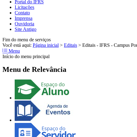
Portal do IFRS
Licitações
Contato
Imprensa
Ouvidoria
Site Antigo
Fim do menu de serviços
Você está aqui:
Página inicial
>
Editais
>
Editais - IFRS - Campus Po
Menu
Início do menu principal
Menu de Relevância