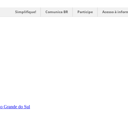
Simplifique!
Comunica BR
Participe
Acesso à infor
Rio Grande do Sul