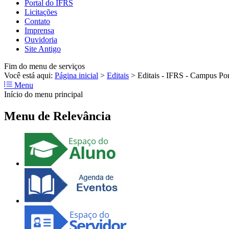
Portal do IFRS
Licitações
Contato
Imprensa
Ouvidoria
Site Antigo
Fim do menu de serviços
Você está aqui:
Página inicial
>
Editais
>
Editais - IFRS - Campus Po
Menu
Início do menu principal
Menu de Relevância