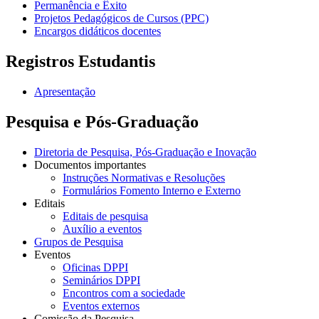
Permanência e Êxito
Projetos Pedagógicos de Cursos (PPC)
Encargos didáticos docentes
Registros Estudantis
Apresentação
Pesquisa e Pós-Graduação
Diretoria de Pesquisa, Pós-Graduação e Inovação
Documentos importantes
Instruções Normativas e Resoluções
Formulários Fomento Interno e Externo
Editais
Editais de pesquisa
Auxílio a eventos
Grupos de Pesquisa
Eventos
Oficinas DPPI
Seminários DPPI
Encontros com a sociedade
Eventos externos
Comissão da Pesquisa