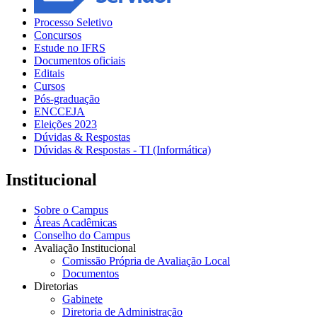
Processo Seletivo
Concursos
Estude no IFRS
Documentos oficiais
Editais
Cursos
Pós-graduação
ENCCEJA
Eleições 2023
Dúvidas & Respostas
Dúvidas & Respostas - TI (Informática)
Institucional
Sobre o Campus
Áreas Acadêmicas
Conselho do Campus
Avaliação Institucional
Comissão Própria de Avaliação Local
Documentos
Diretorias
Gabinete
Diretoria de Administração