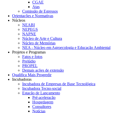
CGAE
Atas
Comissão de Egressos
Orientações e Normativas
Núcleos
NEABI
NEPEGS
NAPNE
Núcleo de Arte e Cultura
Núcleo de Memórias
NEA - Núcleo em Agroecologia e Educação Ambiental
Projetos e Programas
Fatos e fotos
Prelúdio
PROPEL
Demais ações de extensão
Qualifica Mais Progredir
Incubadoras
Incubadora de Empresas de Base Tecnológica
Incubadora Tecno-social
Estação de Lançamento
Pré-aceleração
Hospedagem
Consultores
Notícias