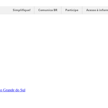
Simplifique!
Comunica BR
Participe
Acesso à infor
Rio Grande do Sul