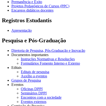
Permanência e Êxito
Projetos Pedagógicos de Cursos (PPC)
Encargos didáticos docentes
Registros Estudantis
Apresentação
Pesquisa e Pós-Graduação
Diretoria de Pesquisa, Pós-Graduação e Inovação
Documentos importantes
Instruções Normativas e Resoluções
Formulários Fomento Interno e Externo
Editais
Editais de pesquisa
Auxílio a eventos
Grupos de Pesquisa
Eventos
Oficinas DPPI
Seminários DPPI
Encontros com a sociedade
Eventos externos
Comissão da Pesquisa