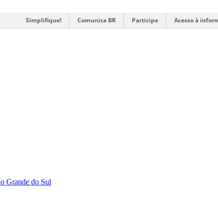
Simplifique!
Comunica BR
Participe
Acesso à infor
Rio Grande do Sul