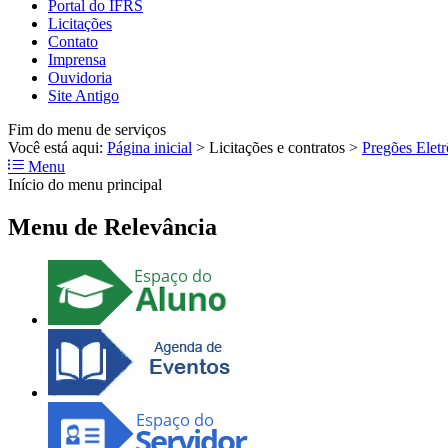
Portal do IFRS
Licitações
Contato
Imprensa
Ouvidoria
Site Antigo
Fim do menu de serviços
Você está aqui:
Página inicial
>
Licitações e contratos
>
Pregões Eletr
Menu
Início do menu principal
Menu de Relevância