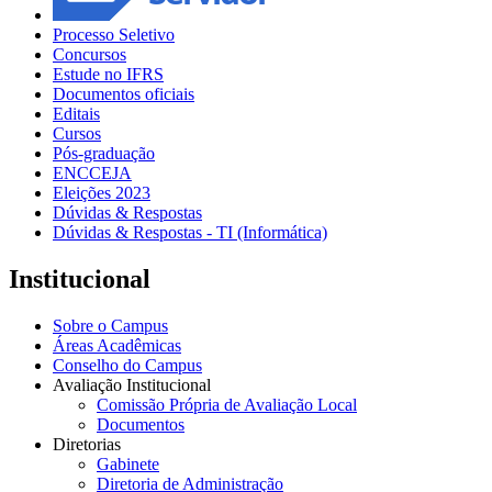
Processo Seletivo
Concursos
Estude no IFRS
Documentos oficiais
Editais
Cursos
Pós-graduação
ENCCEJA
Eleições 2023
Dúvidas & Respostas
Dúvidas & Respostas - TI (Informática)
Institucional
Sobre o Campus
Áreas Acadêmicas
Conselho do Campus
Avaliação Institucional
Comissão Própria de Avaliação Local
Documentos
Diretorias
Gabinete
Diretoria de Administração