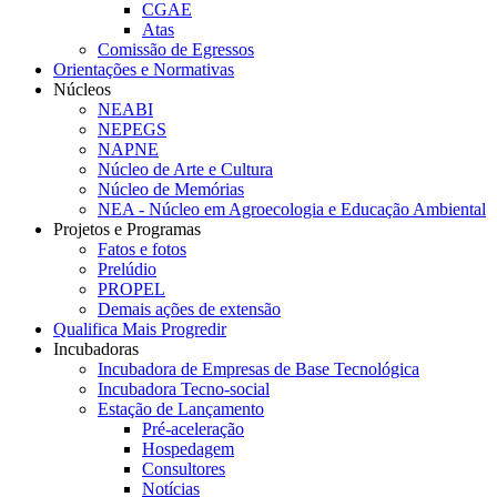
CGAE
Atas
Comissão de Egressos
Orientações e Normativas
Núcleos
NEABI
NEPEGS
NAPNE
Núcleo de Arte e Cultura
Núcleo de Memórias
NEA - Núcleo em Agroecologia e Educação Ambiental
Projetos e Programas
Fatos e fotos
Prelúdio
PROPEL
Demais ações de extensão
Qualifica Mais Progredir
Incubadoras
Incubadora de Empresas de Base Tecnológica
Incubadora Tecno-social
Estação de Lançamento
Pré-aceleração
Hospedagem
Consultores
Notícias