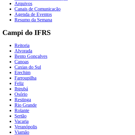
Arquivos
Canais de Comunicação
Agenda de Eventos
Resumo da Semana
Campi do IFRS
Reitoria
Alvorada
Bento Gonçalves
Canoas
Caxias do Sul
Erechim
Farroupilha
Feliz
Ibirubá
Osório
Restinga
Rio Grande
Rolante
Sertão
Vacaria
Veranópolis
Viamão