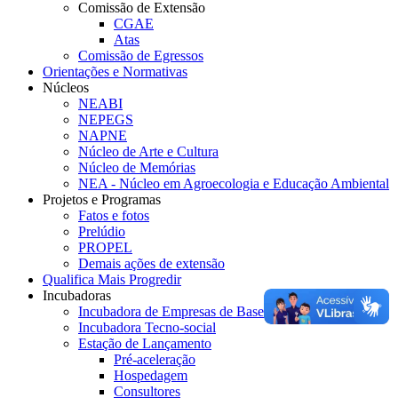
Comissão de Extensão
CGAE
Atas
Comissão de Egressos
Orientações e Normativas
Núcleos
NEABI
NEPEGS
NAPNE
Núcleo de Arte e Cultura
Núcleo de Memórias
NEA - Núcleo em Agroecologia e Educação Ambiental
Projetos e Programas
Fatos e fotos
Prelúdio
PROPEL
Demais ações de extensão
Qualifica Mais Progredir
Incubadoras
Incubadora de Empresas de Base Tecnológica
Incubadora Tecno-social
Estação de Lançamento
Pré-aceleração
Hospedagem
Consultores