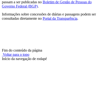
passam a ser publicadas no
Boletim de Gestão de Pessoas do
Governo Federal (BGP)
.
Informações sobre concessões de diárias e passagens podem ser
consultadas diretamente no
Portal da Transparência
.
Fim do conteúdo da página
Voltar para o topo
Início da navegação de rodapé
Instituto Federal de Educação, Ciência e Tecnologia do Rio
Grande do Sul – Campus Porto Alegre
Rua Cel. Vicente, 281 | Bairro Centro Histórico| CEP: 90.030-041 |
Porto Alegre/RS
E-mail: comunicacao@poa.ifrs.edu.br
Telefone: (51) 3930-6002