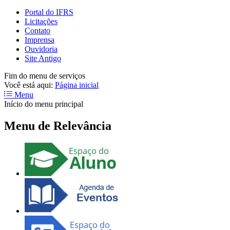
Portal do IFRS
Licitações
Contato
Imprensa
Ouvidoria
Site Antigo
Fim do menu de serviços
Você está aqui:
Página inicial
Menu
Início do menu principal
Menu de Relevância