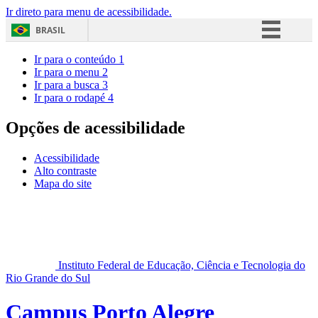
Ir direto para menu de acessibilidade.
BRASIL
Simplifique!
Ir para o conteúdo
1
Ir para o menu
2
Comunica BR
Ir para a busca
3
Ir para o rodapé
4
Participe
Acesso à informação
Opções de acessibilidade
Legislação
Acessibilidade
Canais
Alto contraste
Mapa do site
Instituto Federal de Educação, Ciência e Tecnologia do
Rio Grande do Sul
Campus Porto Alegre