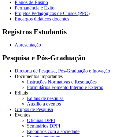
Planos de Ensino
Permanência e Êxito
Projetos Pedagógicos de Cursos (PPC)
Encargos didáticos docentes
Registros Estudantis
Apresentação
Pesquisa e Pós-Graduação
Diretoria de Pesquisa, Pós-Graduação e Inovação
Documentos importantes
Instruções Normativas e Resoluções
Formulários Fomento Interno e Externo
Editais
Editais de pesquisa
Auxílio a eventos
Grupos de Pesquisa
Eventos
Oficinas DPPI
Seminários DPPI
Encontros com a sociedade
Eventos externos