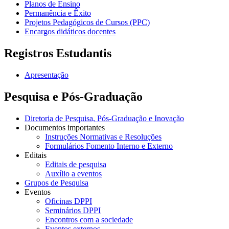
Planos de Ensino
Permanência e Êxito
Projetos Pedagógicos de Cursos (PPC)
Encargos didáticos docentes
Registros Estudantis
Apresentação
Pesquisa e Pós-Graduação
Diretoria de Pesquisa, Pós-Graduação e Inovação
Documentos importantes
Instruções Normativas e Resoluções
Formulários Fomento Interno e Externo
Editais
Editais de pesquisa
Auxílio a eventos
Grupos de Pesquisa
Eventos
Oficinas DPPI
Seminários DPPI
Encontros com a sociedade
Eventos externos