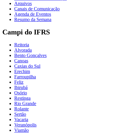
Arquivos
Canais de Comunicação
Agenda de Eventos
Resumo da Semana
Campi do IFRS
Reitoria
Alvorada
Bento Gonçalves
Canoas
Caxias do Sul
Erechim
Farroupilha
Feliz
Ibirubá
Osório
Restinga
Rio Grande
Rolante
Sertão
Vacaria
Veranópolis
Viamão