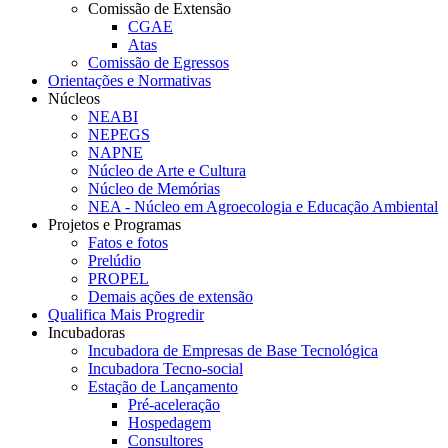
Comissão de Extensão
CGAE
Atas
Comissão de Egressos
Orientações e Normativas
Núcleos
NEABI
NEPEGS
NAPNE
Núcleo de Arte e Cultura
Núcleo de Memórias
NEA - Núcleo em Agroecologia e Educação Ambiental
Projetos e Programas
Fatos e fotos
Prelúdio
PROPEL
Demais ações de extensão
Qualifica Mais Progredir
Incubadoras
Incubadora de Empresas de Base Tecnológica
Incubadora Tecno-social
Estação de Lançamento
Pré-aceleração
Hospedagem
Consultores