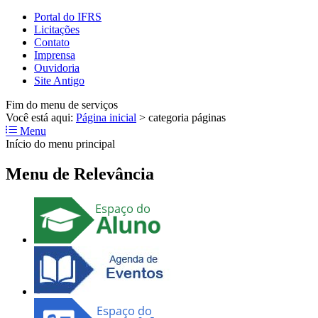
Portal do IFRS
Licitações
Contato
Imprensa
Ouvidoria
Site Antigo
Fim do menu de serviços
Você está aqui:
Página inicial
>
categoria páginas
Menu
Início do menu principal
Menu de Relevância