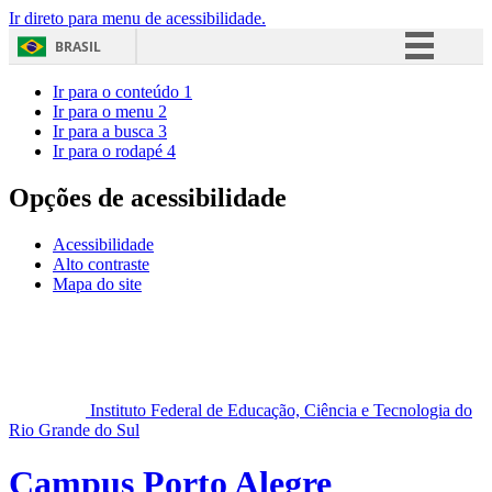
Ir direto para menu de acessibilidade.
BRASIL
Simplifique!
Ir para o conteúdo
1
Ir para o menu
2
Comunica BR
Ir para a busca
3
Ir para o rodapé
4
Participe
Acesso à informação
Opções de acessibilidade
Legislação
Acessibilidade
Canais
Alto contraste
Mapa do site
Instituto Federal de Educação, Ciência e Tecnologia do
Rio Grande do Sul
Campus Porto Alegre