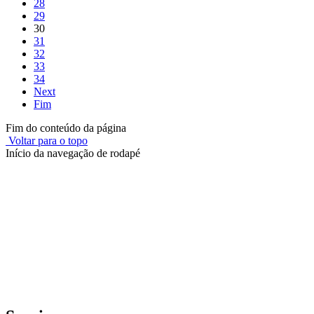
28
29
30
31
32
33
34
Next
Fim
Fim do conteúdo da página
Voltar para o topo
Início da navegação de rodapé
Instituto Federal de Educação, Ciência e Tecnologia do Rio
Grande do Sul – Campus Porto Alegre
Rua Cel. Vicente, 281 | Bairro Centro Histórico| CEP: 90.030-041 |
Porto Alegre/RS
E-mail: comunicacao@poa.ifrs.edu.br
Telefone: (51) 3930-6002