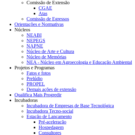
Comissão de Extensão
CGAE
Atas
Comissão de Egressos
Orientações e Normativas
Núcleos
NEABI
NEPEGS
NAPNE
Núcleo de Arte e Cultura
Núcleo de Memórias
NEA - Núcleo em Agroecologia e Educação Ambiental
Projetos e Programas
Fatos e fotos
Prelúdio
PROPEL
Demais ações de extensão
Qualifica Mais Progredir
Incubadoras
Incubadora de Empresas de Base Tecnológica
Incubadora Tecno-social
Estação de Lançamento
Pré-aceleração
Hospedagem
Consultores