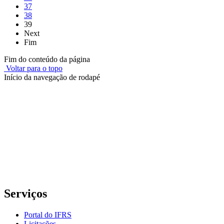
37
38
39
Next
Fim
Fim do conteúdo da página
Voltar para o topo
Início da navegação de rodapé
Instituto Federal de Educação, Ciência e Tecnologia do Rio
Grande do Sul – Campus Porto Alegre
Rua Cel. Vicente, 281 | Bairro Centro Histórico| CEP: 90.030-041 |
Porto Alegre/RS
E-mail: comunicacao@poa.ifrs.edu.br
Telefone: (51) 3930-6002
Serviços
Portal do IFRS
Licitações