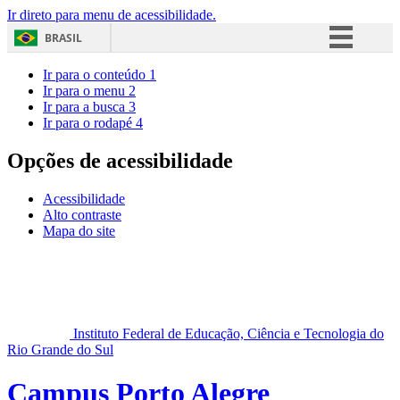
Ir direto para menu de acessibilidade.
BRASIL
Simplifique!
Ir para o conteúdo
1
Ir para o menu
2
Comunica BR
Ir para a busca
3
Ir para o rodapé
4
Participe
Acesso à informação
Opções de acessibilidade
Legislação
Acessibilidade
Canais
Alto contraste
Mapa do site
Instituto Federal de Educação, Ciência e Tecnologia do
Rio Grande do Sul
Campus Porto Alegre