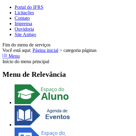
Portal do IFRS
Licitações
Contato
Imprensa
Ouvidoria
Site Antigo
Fim do menu de serviços
Você está aqui:
Página inicial
>
categoria páginas
Menu
Início do menu principal
Menu de Relevância