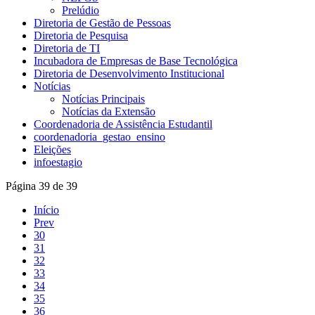
Prelúdio
Diretoria de Gestão de Pessoas
Diretoria de Pesquisa
Diretoria de TI
Incubadora de Empresas de Base Tecnológica
Diretoria de Desenvolvimento Institucional
Notícias
Notícias Principais
Notícias da Extensão
Coordenadoria de Assistência Estudantil
coordenadoria_gestao_ensino
Eleições
infoestagio
Página 39 de 39
Início
Prev
30
31
32
33
34
35
36