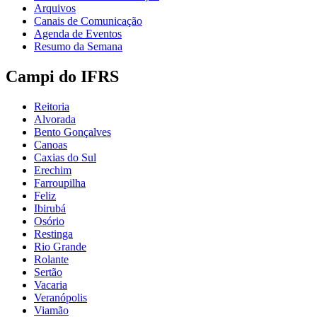
Arquivos
Canais de Comunicação
Agenda de Eventos
Resumo da Semana
Campi do IFRS
Reitoria
Alvorada
Bento Gonçalves
Canoas
Caxias do Sul
Erechim
Farroupilha
Feliz
Ibirubá
Osório
Restinga
Rio Grande
Rolante
Sertão
Vacaria
Veranópolis
Viamão