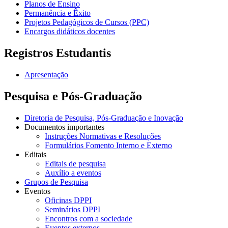
Planos de Ensino
Permanência e Êxito
Projetos Pedagógicos de Cursos (PPC)
Encargos didáticos docentes
Registros Estudantis
Apresentação
Pesquisa e Pós-Graduação
Diretoria de Pesquisa, Pós-Graduação e Inovação
Documentos importantes
Instruções Normativas e Resoluções
Formulários Fomento Interno e Externo
Editais
Editais de pesquisa
Auxílio a eventos
Grupos de Pesquisa
Eventos
Oficinas DPPI
Seminários DPPI
Encontros com a sociedade
Eventos externos