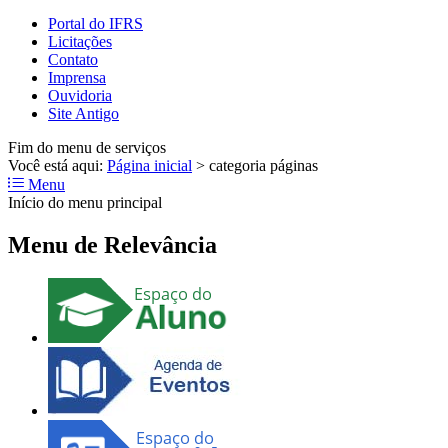
Portal do IFRS
Licitações
Contato
Imprensa
Ouvidoria
Site Antigo
Fim do menu de serviços
Você está aqui:
Página inicial
>
categoria páginas
Menu
Início do menu principal
Menu de Relevância