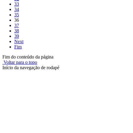
33
34
35
36
37
38
39
Next
Fim
Fim do conteúdo da página
Voltar para o topo
Início da navegação de rodapé
Instituto Federal de Educação, Ciência e Tecnologia do Rio
Grande do Sul – Campus Porto Alegre
Rua Cel. Vicente, 281 | Bairro Centro Histórico| CEP: 90.030-041 |
Porto Alegre/RS
E-mail: comunicacao@poa.ifrs.edu.br
Telefone: (51) 3930-6002