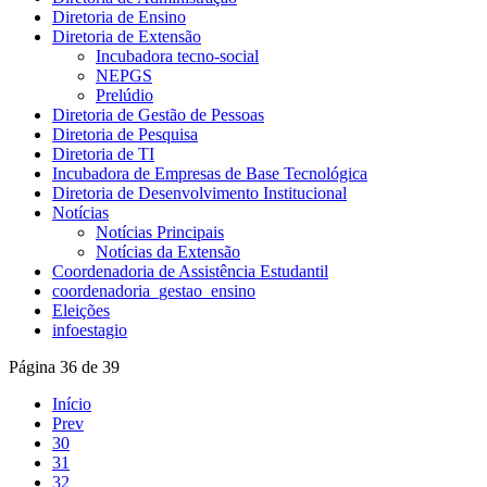
Diretoria de Ensino
Diretoria de Extensão
Incubadora tecno-social
NEPGS
Prelúdio
Diretoria de Gestão de Pessoas
Diretoria de Pesquisa
Diretoria de TI
Incubadora de Empresas de Base Tecnológica
Diretoria de Desenvolvimento Institucional
Notícias
Notícias Principais
Notícias da Extensão
Coordenadoria de Assistência Estudantil
coordenadoria_gestao_ensino
Eleições
infoestagio
Página 36 de 39
Início
Prev
30
31
32