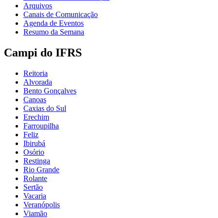
Arquivos
Canais de Comunicação
Agenda de Eventos
Resumo da Semana
Campi do IFRS
Reitoria
Alvorada
Bento Gonçalves
Canoas
Caxias do Sul
Erechim
Farroupilha
Feliz
Ibirubá
Osório
Restinga
Rio Grande
Rolante
Sertão
Vacaria
Veranópolis
Viamão