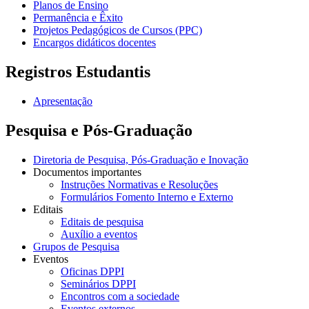
Planos de Ensino
Permanência e Êxito
Projetos Pedagógicos de Cursos (PPC)
Encargos didáticos docentes
Registros Estudantis
Apresentação
Pesquisa e Pós-Graduação
Diretoria de Pesquisa, Pós-Graduação e Inovação
Documentos importantes
Instruções Normativas e Resoluções
Formulários Fomento Interno e Externo
Editais
Editais de pesquisa
Auxílio a eventos
Grupos de Pesquisa
Eventos
Oficinas DPPI
Seminários DPPI
Encontros com a sociedade
Eventos externos