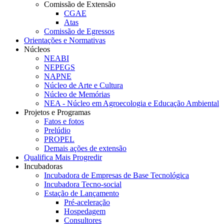
Comissão de Extensão
CGAE
Atas
Comissão de Egressos
Orientações e Normativas
Núcleos
NEABI
NEPEGS
NAPNE
Núcleo de Arte e Cultura
Núcleo de Memórias
NEA - Núcleo em Agroecologia e Educação Ambiental
Projetos e Programas
Fatos e fotos
Prelúdio
PROPEL
Demais ações de extensão
Qualifica Mais Progredir
Incubadoras
Incubadora de Empresas de Base Tecnológica
Incubadora Tecno-social
Estação de Lançamento
Pré-aceleração
Hospedagem
Consultores