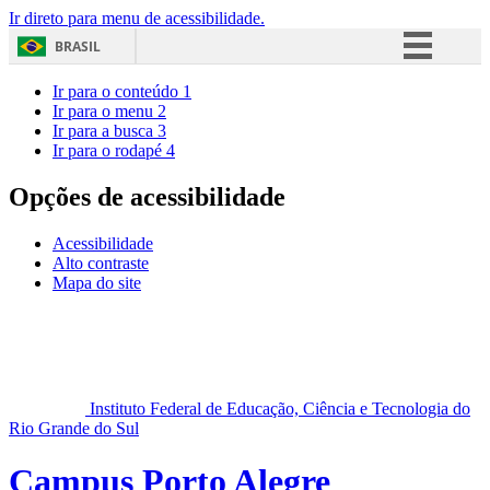
Ir direto para menu de acessibilidade.
BRASIL
Simplifique!
Ir para o conteúdo
1
Ir para o menu
2
Comunica BR
Ir para a busca
3
Ir para o rodapé
4
Participe
Acesso à informação
Opções de acessibilidade
Legislação
Acessibilidade
Canais
Alto contraste
Mapa do site
Instituto Federal de Educação, Ciência e Tecnologia do
Rio Grande do Sul
Campus Porto Alegre