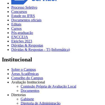
Processo Seletivo
Concursos
Estude no IFRS
Documentos oficiais
Editais
Cursos
Pós-graduação
ENCCEJA
Eleições 2023
Dúvidas & Respostas
Dúvidas & Respostas - TI (Informática)
Institucional
Sobre o Campus
Áreas Acadêmicas
Conselho do Campus
Avaliação Institucional
Comissão Própria de Avaliação Local
Documentos
Diretorias
Gabinete
Diretoria de Administração