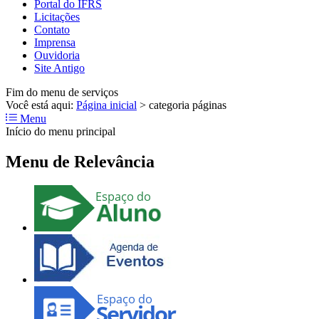
Portal do IFRS
Licitações
Contato
Imprensa
Ouvidoria
Site Antigo
Fim do menu de serviços
Você está aqui:
Página inicial
>
categoria páginas
Menu
Início do menu principal
Menu de Relevância