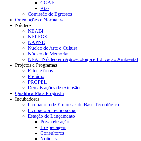
CGAE
Atas
Comissão de Egressos
Orientações e Normativas
Núcleos
NEABI
NEPEGS
NAPNE
Núcleo de Arte e Cultura
Núcleo de Memórias
NEA - Núcleo em Agroecologia e Educação Ambiental
Projetos e Programas
Fatos e fotos
Prelúdio
PROPEL
Demais ações de extensão
Qualifica Mais Progredir
Incubadoras
Incubadora de Empresas de Base Tecnológica
Incubadora Tecno-social
Estação de Lançamento
Pré-aceleração
Hospedagem
Consultores
Notícias