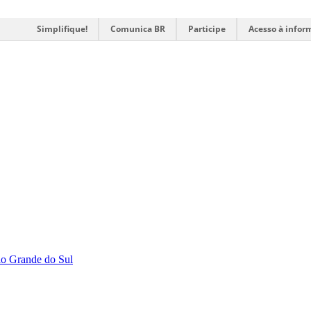
Simplifique!
Comunica BR
Participe
Acesso à infor
Rio Grande do Sul