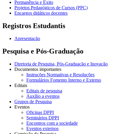
Permanência e Êxito
Projetos Pedagógicos de Cursos (PPC)
Encargos didáticos docentes
Registros Estudantis
Apresentação
Pesquisa e Pós-Graduação
Diretoria de Pesquisa, Pós-Graduação e Inovação
Documentos importantes
Instruções Normativas e Resoluções
Formulários Fomento Interno e Externo
Editais
Editais de pesquisa
Auxílio a eventos
Grupos de Pesquisa
Eventos
Oficinas DPPI
Seminários DPPI
Encontros com a sociedade
Eventos externos
Comissão da Pesquisa