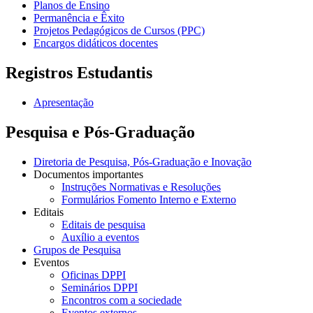
Planos de Ensino
Permanência e Êxito
Projetos Pedagógicos de Cursos (PPC)
Encargos didáticos docentes
Registros Estudantis
Apresentação
Pesquisa e Pós-Graduação
Diretoria de Pesquisa, Pós-Graduação e Inovação
Documentos importantes
Instruções Normativas e Resoluções
Formulários Fomento Interno e Externo
Editais
Editais de pesquisa
Auxílio a eventos
Grupos de Pesquisa
Eventos
Oficinas DPPI
Seminários DPPI
Encontros com a sociedade
Eventos externos