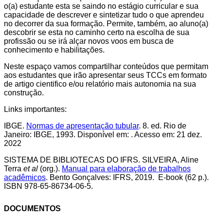
o(a) estudante esta se saindo no estágio curricular e sua
capacidade de descrever e sintetizar tudo o que aprendeu
no decorrer da sua formação. Permite, também, ao aluno(a)
descobrir se esta no caminho certo na escolha de sua
profissão ou se irá alçar novos voos em busca de
conhecimento e habilitações.
Neste espaço vamos compartilhar conteúdos que permitam
aos estudantes que irão apresentar seus TCCs em formato
de artigo cientifico e/ou relatório mais autonomia na sua
construção.
Links importantes:
IBGE.
Normas de apresentação tubular
. 8. ed. Rio de
Janeiro: IBGE, 1993. Disponível em: . Acesso em: 21 dez.
2022
SISTEMA DE BIBLIOTECAS DO IFRS. SILVEIRA, Aline
Terra
et al
(org.).
Manual para elaboração de trabalhos
acadêmicos
. Bento Gonçalves: IFRS, 2019. E-book (62 p.).
ISBN 978-65-86734-06-5.
DOCUMENTOS