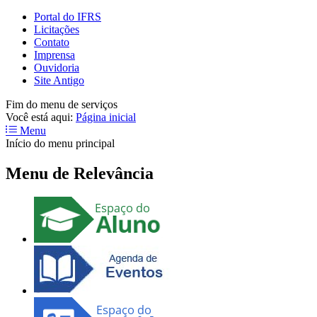
Portal do IFRS
Licitações
Contato
Imprensa
Ouvidoria
Site Antigo
Fim do menu de serviços
Você está aqui:
Página inicial
Menu
Início do menu principal
Menu de Relevância