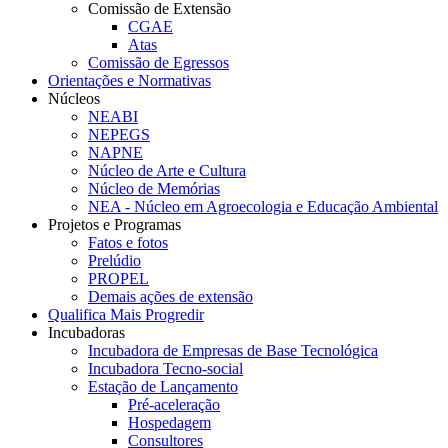
Comissão de Extensão
CGAE
Atas
Comissão de Egressos
Orientações e Normativas
Núcleos
NEABI
NEPEGS
NAPNE
Núcleo de Arte e Cultura
Núcleo de Memórias
NEA - Núcleo em Agroecologia e Educação Ambiental
Projetos e Programas
Fatos e fotos
Prelúdio
PROPEL
Demais ações de extensão
Qualifica Mais Progredir
Incubadoras
Incubadora de Empresas de Base Tecnológica
Incubadora Tecno-social
Estação de Lançamento
Pré-aceleração
Hospedagem
Consultores