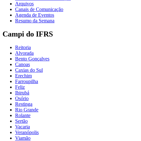
Arquivos
Canais de Comunicação
Agenda de Eventos
Resumo da Semana
Campi do IFRS
Reitoria
Alvorada
Bento Gonçalves
Canoas
Caxias do Sul
Erechim
Farroupilha
Feliz
Ibirubá
Osório
Restinga
Rio Grande
Rolante
Sertão
Vacaria
Veranópolis
Viamão