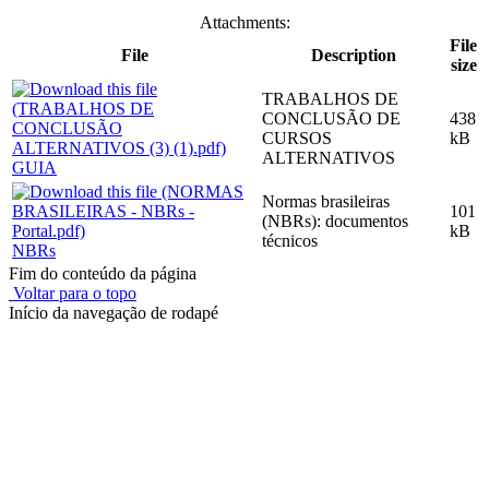
Attachments:
File
File
Description
size
TRABALHOS DE
CONCLUSÃO DE
438
CURSOS
kB
ALTERNATIVOS
GUIA
Normas brasileiras
101
(NBRs): documentos
kB
técnicos
NBRs
Fim do conteúdo da página
Voltar para o topo
Início da navegação de rodapé
Instituto Federal de Educação, Ciência e Tecnologia do Rio
Grande do Sul – Campus Porto Alegre
Rua Cel. Vicente, 281 | Bairro Centro Histórico| CEP: 90.030-041 |
Porto Alegre/RS
E-mail: comunicacao@poa.ifrs.edu.br