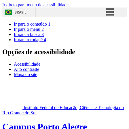
Ir direto para menu de acessibilidade.
BRASIL
Simplifique!
Ir para o conteúdo
1
Ir para o menu
2
Comunica BR
Ir para a busca
3
Ir para o rodapé
4
Participe
Acesso à informação
Opções de acessibilidade
Legislação
Acessibilidade
Canais
Alto contraste
Mapa do site
Instituto Federal de Educação, Ciência e Tecnologia do
Rio Grande do Sul
Campus Porto Alegre