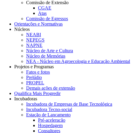
Comissão de Extensão
CGAE
Atas
Comissão de Egressos
Orientações e Normativas
Núcleos
NEABI
NEPEGS
NAPNE
Núcleo de Arte e Cultura
Núcleo de Memórias
NEA - Núcleo em Agroecologia e Educação Ambiental
Projetos e Programas
Fatos e fotos
Prelúdio
PROPEL
Demais ações de extensão
Qualifica Mais Progredir
Incubadoras
Incubadora de Empresas de Base Tecnológica
Incubadora Tecno-social
Estação de Lançamento
Pré-aceleração
Hospedagem
Consultores