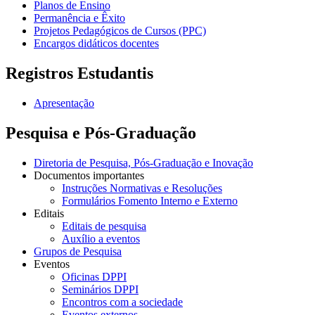
Planos de Ensino
Permanência e Êxito
Projetos Pedagógicos de Cursos (PPC)
Encargos didáticos docentes
Registros Estudantis
Apresentação
Pesquisa e Pós-Graduação
Diretoria de Pesquisa, Pós-Graduação e Inovação
Documentos importantes
Instruções Normativas e Resoluções
Formulários Fomento Interno e Externo
Editais
Editais de pesquisa
Auxílio a eventos
Grupos de Pesquisa
Eventos
Oficinas DPPI
Seminários DPPI
Encontros com a sociedade
Eventos externos