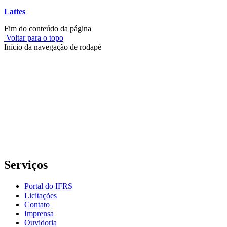
Lattes
Fim do conteúdo da página
Voltar para o topo
Início da navegação de rodapé
Instituto Federal de Educação, Ciência e Tecnologia do Rio
Grande do Sul – Campus Porto Alegre
Rua Cel. Vicente, 281 | Bairro Centro Histórico| CEP: 90.030-041 |
Porto Alegre/RS
E-mail: comunicacao@poa.ifrs.edu.br
Telefone: (51) 3930-6002
Serviços
Portal do IFRS
Licitações
Contato
Imprensa
Ouvidoria