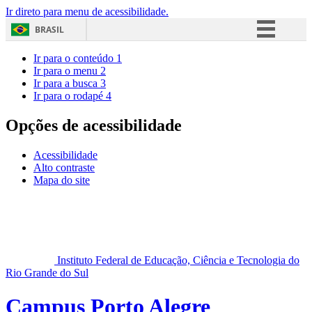
Ir direto para menu de acessibilidade.
BRASIL
Simplifique!
Ir para o conteúdo
1
Ir para o menu
2
Comunica BR
Ir para a busca
3
Ir para o rodapé
4
Participe
Acesso à informação
Opções de acessibilidade
Legislação
Acessibilidade
Canais
Alto contraste
Mapa do site
Instituto Federal de Educação, Ciência e Tecnologia do
Rio Grande do Sul
Campus Porto Alegre