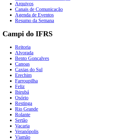
Arquivos
Canais de Comunicação
Agenda de Eventos
Resumo da Semana
Campi do IFRS
Reitoria
Alvorada
Bento Gonçalves
Canoas
Caxias do Sul
Erechim
Farroupilha
Feliz
Ibirubá
Osório
Restinga
Rio Grande
Rolante
Sertão
Vacaria
Veranópolis
Viamão