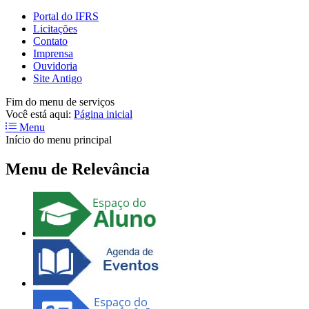
Portal do IFRS
Licitações
Contato
Imprensa
Ouvidoria
Site Antigo
Fim do menu de serviços
Você está aqui:
Página inicial
Menu
Início do menu principal
Menu de Relevância