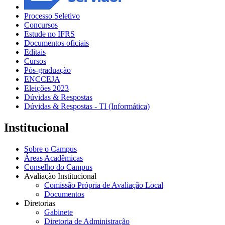
Processo Seletivo
Concursos
Estude no IFRS
Documentos oficiais
Editais
Cursos
Pós-graduação
ENCCEJA
Eleições 2023
Dúvidas & Respostas
Dúvidas & Respostas - TI (Informática)
Institucional
Sobre o Campus
Áreas Acadêmicas
Conselho do Campus
Avaliação Institucional
Comissão Própria de Avaliação Local
Documentos
Diretorias
Gabinete
Diretoria de Administração