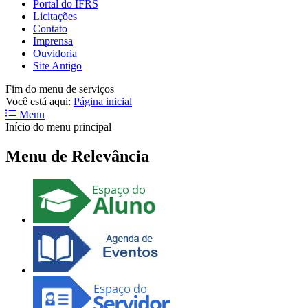
Portal do IFRS
Licitações
Contato
Imprensa
Ouvidoria
Site Antigo
Fim do menu de serviços
Você está aqui:
Página inicial
Menu
Início do menu principal
Menu de Relevância