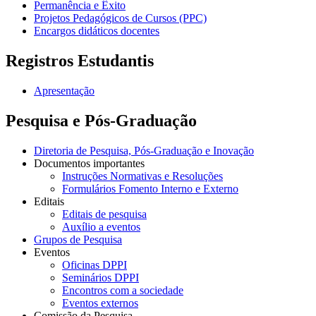
Permanência e Êxito
Projetos Pedagógicos de Cursos (PPC)
Encargos didáticos docentes
Registros Estudantis
Apresentação
Pesquisa e Pós-Graduação
Diretoria de Pesquisa, Pós-Graduação e Inovação
Documentos importantes
Instruções Normativas e Resoluções
Formulários Fomento Interno e Externo
Editais
Editais de pesquisa
Auxílio a eventos
Grupos de Pesquisa
Eventos
Oficinas DPPI
Seminários DPPI
Encontros com a sociedade
Eventos externos
Comissão da Pesquisa