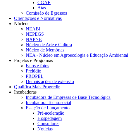
CGAE
Atas
Comissão de Egressos
Orientações e Normativas
Núcleos
NEABI
NEPEGS
NAPNE
Núcleo de Arte e Cultura
Núcleo de Memórias
NEA - Núcleo em Agroecologia e Educação Ambiental
Projetos e Programas
Fatos e fotos
Prelúdio
PROPEL
Demais ações de extensão
Qualifica Mais Progredir
Incubadoras
Incubadora de Empresas de Base Tecnológica
Incubadora Tecno-social
Estação de Lançamento
Pré-aceleração
Hospedagem
Consultores
Notícias