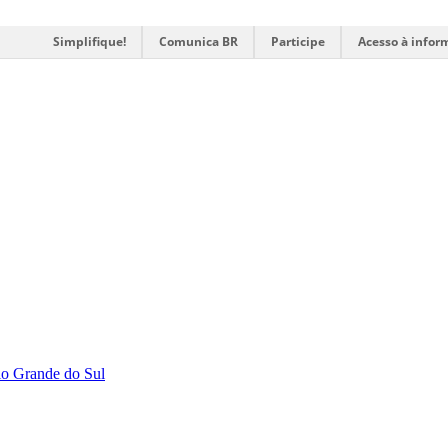
Simplifique!
Comunica BR
Participe
Acesso à infor
Rio Grande do Sul