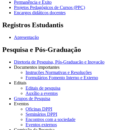
Permanência e Êxito
Projetos Pedagógicos de Cursos (PPC)
Encargos didáticos docentes
Registros Estudantis
Apresentação
Pesquisa e Pós-Graduação
Diretoria de Pesquisa, Pós-Graduação e Inovação
Documentos importantes
Instruções Normativas e Resoluções
Formulários Fomento Interno e Externo
Editais
Editais de pesquisa
Auxílio a eventos
Grupos de Pesquisa
Eventos
Oficinas DPPI
Seminários DPPI
Encontros com a sociedade
Eventos externos
Comissão da Pesquisa