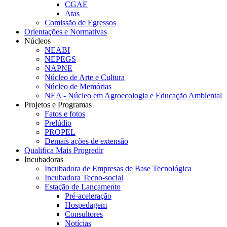
CGAE
Atas
Comissão de Egressos
Orientações e Normativas
Núcleos
NEABI
NEPEGS
NAPNE
Núcleo de Arte e Cultura
Núcleo de Memórias
NEA - Núcleo em Agroecologia e Educação Ambiental
Projetos e Programas
Fatos e fotos
Prelúdio
PROPEL
Demais ações de extensão
Qualifica Mais Progredir
Incubadoras
Incubadora de Empresas de Base Tecnológica
Incubadora Tecno-social
Estação de Lançamento
Pré-aceleração
Hospedagem
Consultores
Notícias