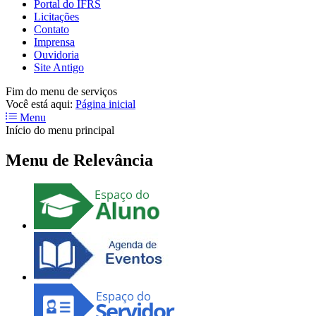
Portal do IFRS
Licitações
Contato
Imprensa
Ouvidoria
Site Antigo
Fim do menu de serviços
Você está aqui:
Página inicial
Menu
Início do menu principal
Menu de Relevância