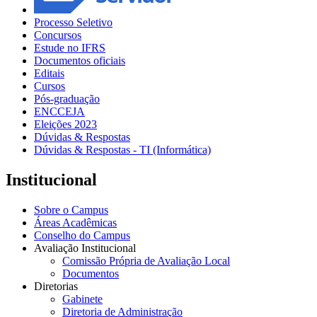
Processo Seletivo
Concursos
Estude no IFRS
Documentos oficiais
Editais
Cursos
Pós-graduação
ENCCEJA
Eleições 2023
Dúvidas & Respostas
Dúvidas & Respostas - TI (Informática)
Institucional
Sobre o Campus
Áreas Acadêmicas
Conselho do Campus
Avaliação Institucional
Comissão Própria de Avaliação Local
Documentos
Diretorias
Gabinete
Diretoria de Administração