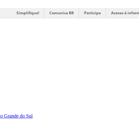
Simplifique!
Comunica BR
Participe
Acesso à infor
Rio Grande do Sul