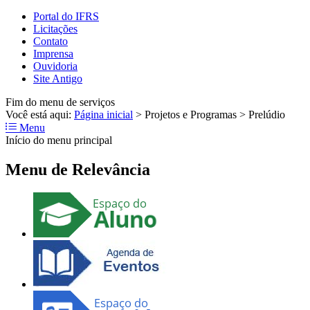
Portal do IFRS
Licitações
Contato
Imprensa
Ouvidoria
Site Antigo
Fim do menu de serviços
Você está aqui:
Página inicial
>
Projetos e Programas
>
Prelúdio
Menu
Início do menu principal
Menu de Relevância