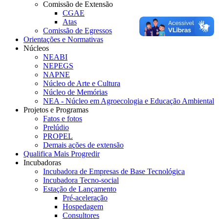
Comissão de Extensão
CGAE
Atas
Comissão de Egressos
Orientações e Normativas
Núcleos
NEABI
NEPEGS
NAPNE
Núcleo de Arte e Cultura
Núcleo de Memórias
NEA - Núcleo em Agroecologia e Educação Ambiental
Projetos e Programas
Fatos e fotos
Prelúdio
PROPEL
Demais ações de extensão
Qualifica Mais Progredir
Incubadoras
Incubadora de Empresas de Base Tecnológica
Incubadora Tecno-social
Estação de Lançamento
Pré-aceleração
Hospedagem
Consultores