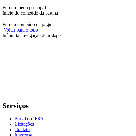
Fim do menu principal
Início do conteúdo da página
Fim do conteúdo da página
Voltar para o topo
Início da navegação de rodapé
Instituto Federal de Educação, Ciência e Tecnologia do Rio
Grande do Sul – Campus Porto Alegre
Rua Cel. Vicente, 281 | Bairro Centro Histórico| CEP: 90.030-041 |
Porto Alegre/RS
E-mail: comunicacao@poa.ifrs.edu.br
Telefone: (51) 3930-6002
Serviços
Portal do IFRS
Licitações
Contato
Imprensa