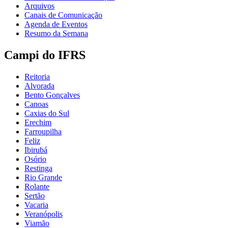
Arquivos
Canais de Comunicação
Agenda de Eventos
Resumo da Semana
Campi do IFRS
Reitoria
Alvorada
Bento Gonçalves
Canoas
Caxias do Sul
Erechim
Farroupilha
Feliz
Ibirubá
Osório
Restinga
Rio Grande
Rolante
Sertão
Vacaria
Veranópolis
Viamão