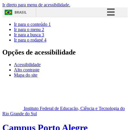
Ir direto para menu de acessibilidade.
BRASIL
Simplifique!
Ir para o conteúdo
1
Ir para o menu
2
Comunica BR
Ir para a busca
3
Ir para o rodapé
4
Participe
Acesso à informação
Opções de acessibilidade
Legislação
Acessibilidade
Canais
Alto contraste
Mapa do site
Instituto Federal de Educação, Ciência e Tecnologia do
Rio Grande do Sul
Campus Porto Alegre