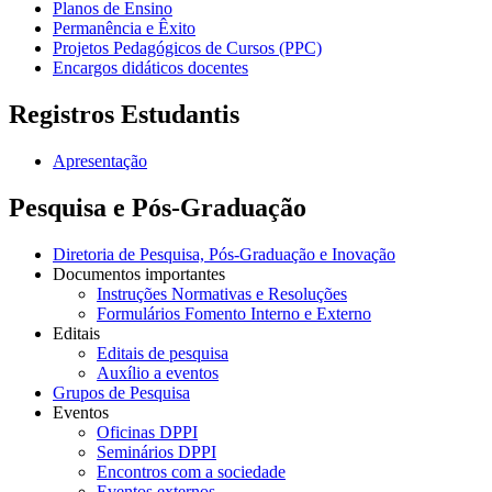
Planos de Ensino
Permanência e Êxito
Projetos Pedagógicos de Cursos (PPC)
Encargos didáticos docentes
Registros Estudantis
Apresentação
Pesquisa e Pós-Graduação
Diretoria de Pesquisa, Pós-Graduação e Inovação
Documentos importantes
Instruções Normativas e Resoluções
Formulários Fomento Interno e Externo
Editais
Editais de pesquisa
Auxílio a eventos
Grupos de Pesquisa
Eventos
Oficinas DPPI
Seminários DPPI
Encontros com a sociedade
Eventos externos