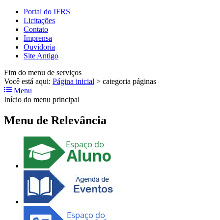
Portal do IFRS
Licitações
Contato
Imprensa
Ouvidoria
Site Antigo
Fim do menu de serviços
Você está aqui:
Página inicial
>
categoria páginas
Menu
Início do menu principal
Menu de Relevância