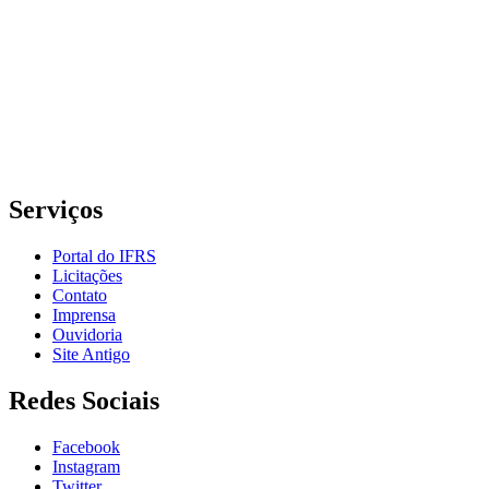
Grande do Sul – Campus Porto Alegre
Rua Cel. Vicente, 281 | Bairro Centro Histórico| CEP: 90.030-041 |
Porto Alegre/RS
E-mail: comunicacao@poa.ifrs.edu.br
Telefone: (51) 3930-6002
Serviços
Portal do IFRS
Licitações
Contato
Imprensa
Ouvidoria
Site Antigo
Redes Sociais
Facebook
Instagram
Twitter