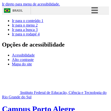
Ir direto para menu de acessibilidade.
BRASIL
Simplifique!
Ir para o conteúdo
1
Ir para o menu
2
Comunica BR
Ir para a busca
3
Ir para o rodapé
4
Participe
Acesso à informação
Opções de acessibilidade
Legislação
Acessibilidade
Canais
Alto contraste
Mapa do site
Instituto Federal de Educação, Ciência e Tecnologia do
Rio Grande do Sul
Campus Porto Alegre