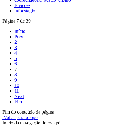
Eleições
infoestagio
Página 7 de 39
Início
Prev
2
3
4
5
6
7
8
9
10
11
Next
Fim
Fim do conteúdo da página
Voltar para o topo
Início da navegação de rodapé
Instituto Federal de Educação, Ciência e Tecnologia do Rio