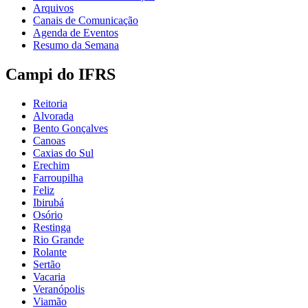
Arquivos
Canais de Comunicação
Agenda de Eventos
Resumo da Semana
Campi do IFRS
Reitoria
Alvorada
Bento Gonçalves
Canoas
Caxias do Sul
Erechim
Farroupilha
Feliz
Ibirubá
Osório
Restinga
Rio Grande
Rolante
Sertão
Vacaria
Veranópolis
Viamão