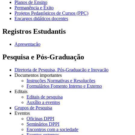
Planos de Ensino
Permanência e Êxito
Projetos Pedagógicos de Cursos (PPC)
Encargos didáticos docentes
Registros Estudantis
Apresentação
Pesquisa e Pós-Graduação
Diretoria de Pesquisa, Pós-Graduação e Inovação
Documentos importantes
Instruções Normativas e Resoluções
Formulários Fomento Interno e Externo
Editais
Editais de pesquisa
Auxílio a eventos
Grupos de Pesquisa
Eventos
Oficinas DPPI
Seminários DPPI
Encontros com a sociedade
Eventos externos