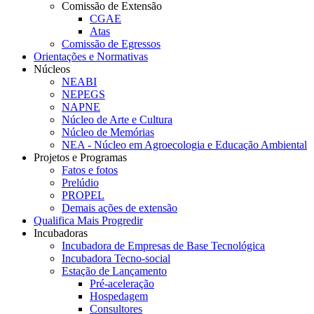
Comissão de Extensão
CGAE
Atas
Comissão de Egressos
Orientações e Normativas
Núcleos
NEABI
NEPEGS
NAPNE
Núcleo de Arte e Cultura
Núcleo de Memórias
NEA - Núcleo em Agroecologia e Educação Ambiental
Projetos e Programas
Fatos e fotos
Prelúdio
PROPEL
Demais ações de extensão
Qualifica Mais Progredir
Incubadoras
Incubadora de Empresas de Base Tecnológica
Incubadora Tecno-social
Estação de Lançamento
Pré-aceleração
Hospedagem
Consultores