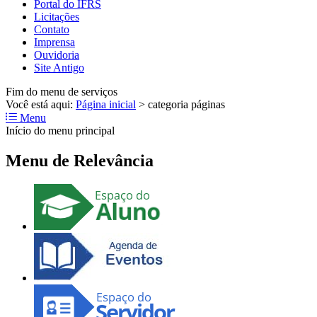
Portal do IFRS
Licitações
Contato
Imprensa
Ouvidoria
Site Antigo
Fim do menu de serviços
Você está aqui:
Página inicial
>
categoria páginas
Menu
Início do menu principal
Menu de Relevância