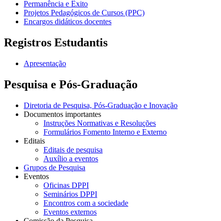
Permanência e Êxito
Projetos Pedagógicos de Cursos (PPC)
Encargos didáticos docentes
Registros Estudantis
Apresentação
Pesquisa e Pós-Graduação
Diretoria de Pesquisa, Pós-Graduação e Inovação
Documentos importantes
Instruções Normativas e Resoluções
Formulários Fomento Interno e Externo
Editais
Editais de pesquisa
Auxílio a eventos
Grupos de Pesquisa
Eventos
Oficinas DPPI
Seminários DPPI
Encontros com a sociedade
Eventos externos
Comissão da Pesquisa