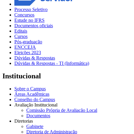
Processo Seletivo
Concursos
Estude no IFRS
Documentos oficiais
Editais
Cursos
Pós-graduação
ENCCEJA
Eleições 2023
Dúvidas & Respostas
Dúvidas & Respostas - TI (Informática)
Institucional
Sobre o Campus
Áreas Acadêmicas
Conselho do Campus
Avaliação Institucional
Comissão Própria de Avaliação Local
Documentos
Diretorias
Gabinete
Diretoria de Administração