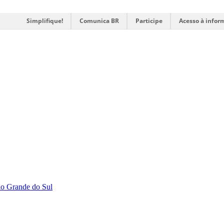
Simplifique!
Comunica BR
Participe
Acesso à infor
Rio Grande do Sul