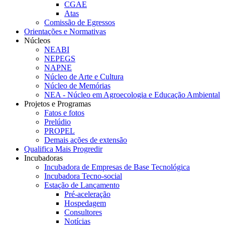
CGAE
Atas
Comissão de Egressos
Orientações e Normativas
Núcleos
NEABI
NEPEGS
NAPNE
Núcleo de Arte e Cultura
Núcleo de Memórias
NEA - Núcleo em Agroecologia e Educação Ambiental
Projetos e Programas
Fatos e fotos
Prelúdio
PROPEL
Demais ações de extensão
Qualifica Mais Progredir
Incubadoras
Incubadora de Empresas de Base Tecnológica
Incubadora Tecno-social
Estação de Lançamento
Pré-aceleração
Hospedagem
Consultores
Notícias